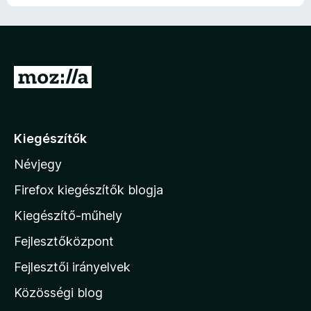
U
g
r
á
Kiegészítők
s
Névjegy
a
M
Firefox kiegészítők blogja
o
Kiegészítő-műhely
z
Fejlesztőközpont
i
l
Fejlesztői irányelvek
l
Közösségi blog
a