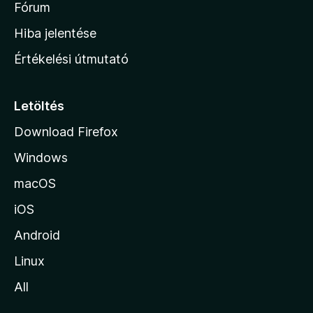
h
Fórum
o
Hiba jelentése
n
Értékelési útmutató
l
a
p
Letöltés
j
Download Firefox
á
Windows
r
a
macOS
iOS
Android
Linux
All