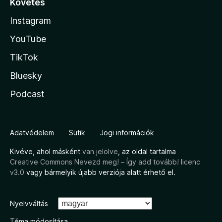
Követés
Instagram
YouTube
TikTok
Bluesky
Podcast
Adatvédelem
Sütik
Jogi információk
Kivéve, ahol másként
van jelölve
, az oldal tartalma
Creative Commons Nevezd meg! – Így add tovább! licenc
v3.0
vagy bármelyik újabb verziója alatt érhető el.
Nyelvváltás
Téma módosítása