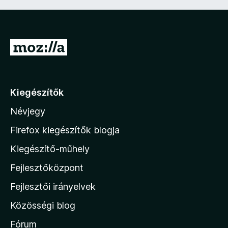
U
g
r
á
Kiegészítők
s
Névjegy
a
M
Firefox kiegészítők blogja
o
Kiegészítő-műhely
z
Fejlesztőközpont
i
l
Fejlesztői irányelvek
l
Közösségi blog
a
h
Fórum