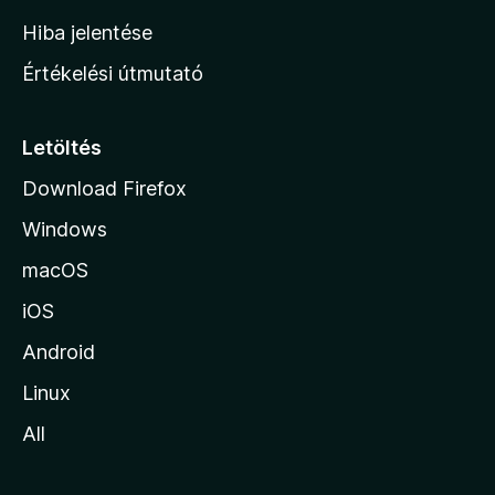
o
Hiba jelentése
n
Értékelési útmutató
l
a
p
Letöltés
j
Download Firefox
á
Windows
r
a
macOS
iOS
Android
Linux
All