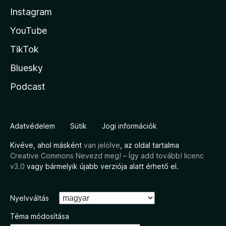
Instagram
YouTube
TikTok
Bluesky
Podcast
Adatvédelem
Sütik
Jogi információk
Kivéve, ahol másként
van jelölve
, az oldal tartalma
Creative Commons Nevezd meg! – Így add tovább! licenc
v3.0
vagy bármelyik újabb verziója alatt érhető el.
Nyelvváltás
Téma módosítása