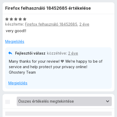
r
r
e
Firefox felhasználó 18452685 értékelése
t
g
y
é
é
k
C
s
készítette:
Firefox felhasználó 18452685
,
2 éve
–
e
s
z
l
i
very good!!
é
l
í
A
s
l
Megjelölés
t
:
a
ő
d
4
g
Fejlesztői válasz
közzétéve:
2 éve
k
,
o
Many thanks for your review! 💙 We're happy to be of
a
4
s
service and help protect your privacy online!
/
é
Ghostery Team
5
r
t
t
Megjelölés
é
a
k
e
v
l
é
é
s