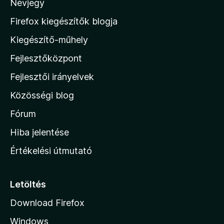
Névjegy
a
M
Firefox kiegészítők blogja
o
Kiegészítő-műhely
z
Fejlesztőközpont
i
l
Fejlesztői irányelvek
l
Közösségi blog
a
h
Fórum
o
Hiba jelentése
n
Értékelési útmutató
l
a
p
Letöltés
j
Download Firefox
á
Windows
r