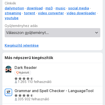
Címkék
Convert YouTube to MP3:
Easily convert YouTube videos to
dailymotion
download
mp3
music
social media
MP3 and other audio formats.
streaming
torrent
video converter
video downloader
youtube
Download 4K YouTube Videos:
Save videos in high
Gyűjteményhez adás
resolution, including 4K.
Quick and Easy YouTube Video Downloading:
Experience
fast and hassle-free downloads.
Kiegészítő jelentése
Don't miss out on the best way to download YouTube videos
and convert them to audio. Get the Free YouTube Video
Más népszerű kiegészítők
Downloader today and unlock the full potential of your
YouTube experience!
Dark Reader
Ajánlott
Ajánlott
C
1 265 110 felhasználó
s
i
Grammar and Spell Checker - LanguageTool
l
C
l
335 932 felhasználó
s
a