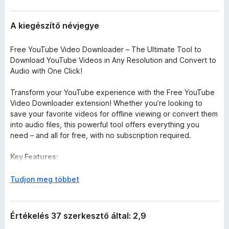
A kiegészítő névjegye
Free YouTube Video Downloader – The Ultimate Tool to
Download YouTube Videos in Any Resolution and Convert to
Audio with One Click!
Transform your YouTube experience with the Free YouTube
Video Downloader extension! Whether you’re looking to
save your favorite videos for offline viewing or convert them
into audio files, this powerful tool offers everything you
need – and all for free, with no subscription required.
Key Features:
Download in Any Resolution:
Choose from a range of video
K
Tudjon meg többet
resolutions, from 360p to stunning 4K, ensuring that you get
i
the perfect quality every time. Whether you're downloading
b
for mobile viewing or high-definition playback on larger
o
Értékelés 37 szerkesztő által: 2,9
screens, this extension has you covered.
n