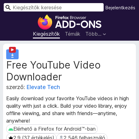
K
Bejelentkezés
e
F
r
i
e
r
Kiegészítők
Témák
Több…
s
e
é
f
K
s
o
i
Free YouTube Video
e
x
g
b
Downloader
é
ö
s
n
szerző:
Elevate Tech
z
g
í
Easily download your favorite YouTube videos in high
é
t
quality with just a click. Build your video library, enjoy
s
ő
offline viewing, and share with friends—anytime,
m
z
anywhere!
e
ő
t
Elérhető a Firefox for Android™-ban
Elérhető a Firefox for Android™-ban
k
a
i
2.9 (37 értékelés)
2 546 felhasználó
2.9 (37 értékelés)
2 546 felhasználó