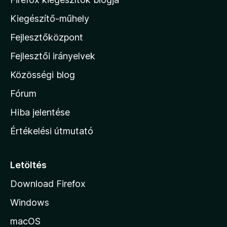
e
4
o
l
Kiegészítő-műhely
,
z
é
6
s
Fejlesztőközpont
i
/
:
5
l
Fejlesztői irányelvek
4
l
,
Közösségi blog
5
a
/
h
Fórum
5
o
Hiba jelentése
n
Értékelési útmutató
l
a
p
Letöltés
j
Download Firefox
á
Windows
r
a
macOS