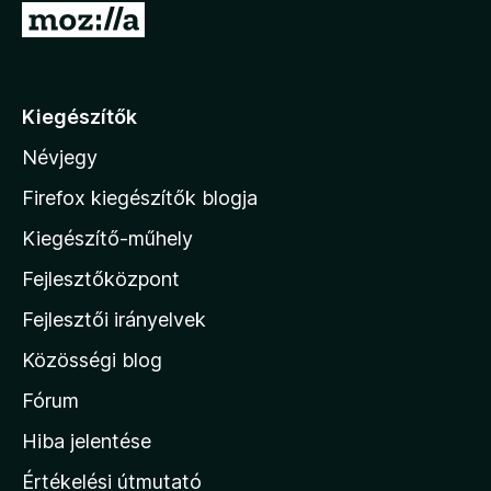
U
s
/
:
5
g
5
r
/
á
5
Kiegészítők
s
Névjegy
a
M
Firefox kiegészítők blogja
o
Kiegészítő-műhely
z
Fejlesztőközpont
i
l
Fejlesztői irányelvek
l
Közösségi blog
a
h
Fórum
o
Hiba jelentése
n
Értékelési útmutató
l