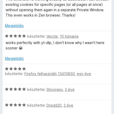
é
i
é
é
existing cookies for specific pages (or all pages at once)
1
r
l
k
s
without opening them again in a separate Private Window.
/
t
l
e
:
This even works in Zen browser. Thanks!
5
é
a
l
5
k
g
é
Megjelölés
/
e
o
s
5
l
s
:
C
készítette:
Vercte
,
10 hónapja
é
é
5
s
works perfectly with yt-dlp, I don't know why I wasn't here
s
r
/
i
sooner 😭
:
t
5
l
5
é
l
Megjelölés
/
k
a
5
e
g
C
l
o
készítette:
Firefox felhasználó 13410850
,
egy éve
s
é
s
i
s
é
l
:
C
r
készítette:
Shvoreps
,
2 éve
l
5
s
t
a
/
i
é
g
5
C
l
készítette:
Dredd20
,
2 éve
k
o
s
l
e
s