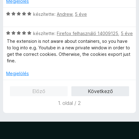
é
l
Megjelölés
:
5
r
k
a
5
t
e
g
C
készítette:
Andrew
,
5 éve
/
é
l
o
s
5
k
é
s
i
e
s
C
é
l
készítette:
Firefox felhasználó 14009125
,
5 éve
l
:
s
r
l
The extension is not aware about containers, so you have
é
5
i
t
a
to log into e.g. Youtube in a new private window in order to
s
/
l
é
g
get the correct cookies. Otherwise, the cookies export just
:
5
l
k
o
fine.
5
a
e
s
/
g
l
é
Megjelölés
5
o
é
r
s
s
t
Előző
Következő
é
:
é
r
1
k
1. oldal / 2
t
/
e
é
5
l
k
é
e
s
l
:
é
5