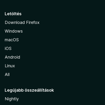
a
p
Letöltés
j
Download Firefox
á
Windows
r
a
macOS
iOS
Android
Linux
All
Legújabb összeállítások
Nightly