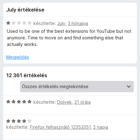
e
r
e
July értékelése
t
g
r
é
é
k
C
készítette:
July
,
3 hónapja
s
f
e
s
Used to be one of the best extensions for YouTube but not
z
l
i
anymore. Time to move on and find something else that
é
l
í
actually works.
o
s
l
t
:
a
Megjelölés
ő
r
4
g
k
,
o
Y
12 361 értékelés
7
s
/
é
5
r
o
t
é
C
készítette:
Dolvek
,
21 órája
u
k
s
e
i
T
C
l
l
készítette:
Firefox felhasználó 12353351
,
2 napja
s
é
l
i
u
s
a