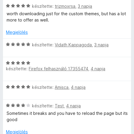
l
:
g
C
készítette:
trizmoxrsa
,
3 napja
l
1
o
b
s
a
/
s
worth downloading just for the custom themes, but has a lot
i
g
5
é
more to offer as well.
e
l
o
r
l
s
Megjelölés
t
a
™
é
é
g
C
r
készítette:
Vidath Kappagoda
,
3 napja
k
o
s
t
e
é
s
i
é
l
é
C
l
k
é
r
r
készítette:
Firefox felhasználó 17355474
,
4 napja
s
l
e
s
t
i
a
l
:
t
é
l
g
é
5
C
készítette:
Amisca
,
4 napja
k
l
o
s
/
s
e
a
s
:
é
5
i
l
g
é
4
C
l
készítette:
Test
,
4 napja
é
o
r
/
k
s
l
s
s
Sometimes it breaks and you have to reload the page but its
t
5
i
a
:
é
good
é
e
l
g
5
r
k
l
o
/
Megjelölés
t
e