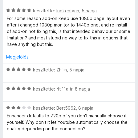
a
s
5
l
é
l
g
é
C
készítette:
Inokentych
,
5 napja
k
é
o
r
s
e
s
For some reason add-on keep use 1080p page layout even
é
s
t
i
l
:
after i changed 1080p monitor to 1440p one, and re install
é
é
l
é
5
of add-on not fixing this, is that intended behaviour or some
s
r
k
l
s
/
limitation? and most stupid no way to fix this in options that
t
e
a
:
5
have anything but this.
é
l
e
g
5
k
é
o
/
Megjelölés
e
s
s
5
i
l
:
é
C
készítette:
Zhilin
,
5 napja
é
5
r
s
s
/
t
i
:
5
é
C
l
készítette:
4ti11a.tr
,
8 napja
4
k
s
l
/
e
i
a
5
l
C
l
készítette:
Bert5962
,
8 napja
g
é
s
l
o
Enhancer defaults to 720p of you don't manually choose it
s
i
a
s
yourself. Why don't it let Youtube automatically choose the
:
l
g
é
quality depending on the connection?
5
l
o
r