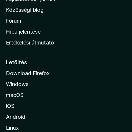
l
Közösségi blog
a
h
Fórum
o
Hiba jelentése
n
Értékelési útmutató
l
a
p
Letöltés
j
Download Firefox
á
Windows
r
a
macOS
iOS
Android
Linux