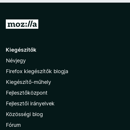
5
é
é
s
r
:
t
5
é
U
/
k
g
5
e
l
r
é
á
Kiegészítők
s
s
:
Névjegy
a
5
/
M
Firefox kiegészítők blogja
5
o
Kiegészítő-műhely
z
Fejlesztőközpont
i
l
Fejlesztői irányelvek
l
Közösségi blog
a
h
Fórum