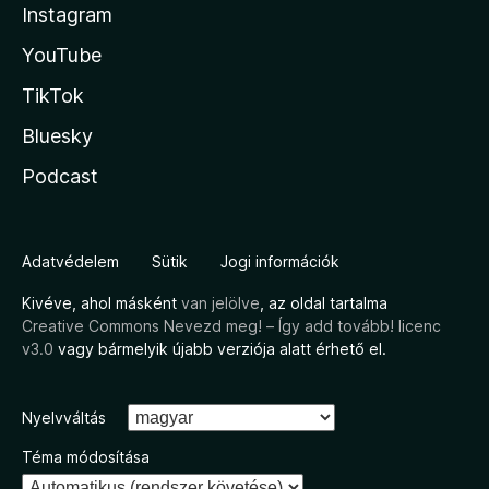
Instagram
YouTube
TikTok
Bluesky
Podcast
Adatvédelem
Sütik
Jogi információk
Kivéve, ahol másként
van jelölve
, az oldal tartalma
Creative Commons Nevezd meg! – Így add tovább! licenc
v3.0
vagy bármelyik újabb verziója alatt érhető el.
Nyelvváltás
Téma módosítása