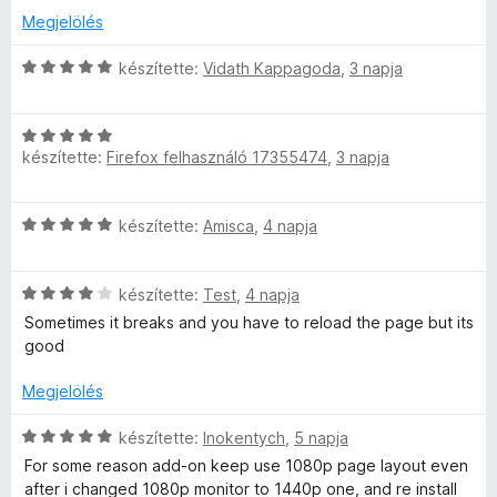
:
l
s
Megjelölés
t
1
b
a
é
é
/
g
C
r
készítette:
Vidath Kappagoda
,
3 napja
k
5
e
o
s
t
e
s
i
é
l
é
C
l
k
é
™
r
készítette:
Firefox felhasználó 17355474
,
3 napja
s
l
e
s
t
i
a
l
:
é
é
l
g
é
5
C
készítette:
Amisca
,
4 napja
k
l
o
s
/
r
s
e
a
s
:
5
i
l
g
é
4
C
l
készítette:
Test
,
4 napja
é
o
t
r
/
s
l
s
s
Sometimes it breaks and you have to reload the page but its
t
5
i
a
:
é
good
é
é
l
g
5
r
k
l
o
/
Megjelölés
t
e
k
a
s
5
é
l
g
é
C
készítette:
Inokentych
,
5 napja
k
é
o
r
e
s
e
s
For some reason add-on keep use 1080p page layout even
s
t
i
l
:
after i changed 1080p monitor to 1440p one, and re install