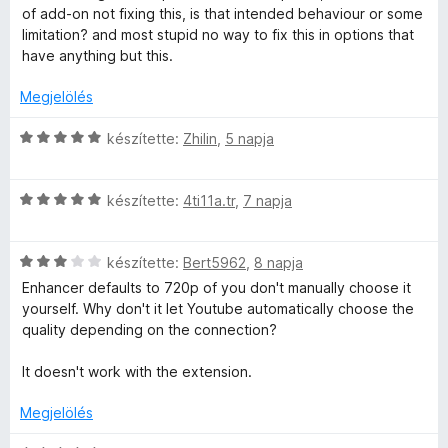
é
é
l
é
5
of add-on not fixing this, is that intended behaviour or some
l
r
k
l
s
/
limitation? and most stupid no way to fix this in options that
t
e
a
:
5
have anything but this.
é
é
l
g
5
k
é
o
/
Megjelölés
s
e
s
s
5
l
:
é
C
készítette:
Zhilin
,
5 napja
é
5
r
e
s
s
/
t
i
:
5
é
C
l
készítette:
4ti11a.tr
,
7 napja
i
4
k
s
l
/
e
i
a
5
l
C
l
készítette:
Bert5962
,
8 napja
g
é
s
l
o
Enhancer defaults to 720p of you don't manually choose it
s
i
a
s
yourself. Why don't it let Youtube automatically choose the
:
l
g
é
quality depending on the connection?
5
l
o
r
/
a
s
t
It doesn't work with the extension.
5
g
é
é
o
r
k
Megjelölés
s
t
e