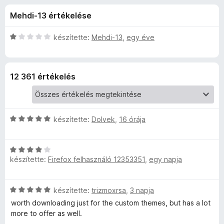
e
r
e
Mehdi-13 értékelése
t
g
r
é
é
k
C
készítette:
Mehdi-13
,
egy éve
s
f
e
s
z
l
i
é
l
í
o
12 361 értékelés
s
l
t
:
a
ő
r
4
g
k
,
o
C
Y
készítette:
Dolvek
,
16 órája
7
s
s
/
é
i
5
r
o
C
l
t
készítette:
Firefox felhasználó 12353351
,
egy napja
s
l
é
u
i
a
k
l
g
e
C
készítette:
trizmoxrsa
,
3 napja
T
l
o
l
s
a
s
worth downloading just for the custom themes, but has a lot
é
i
g
é
more to offer as well.
u
s
l
o
r