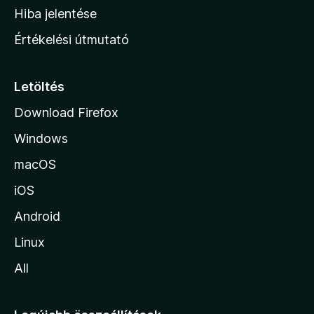
o
Hiba jelentése
n
Értékelési útmutató
l
a
p
Letöltés
j
Download Firefox
á
Windows
r
a
macOS
iOS
Android
Linux
All