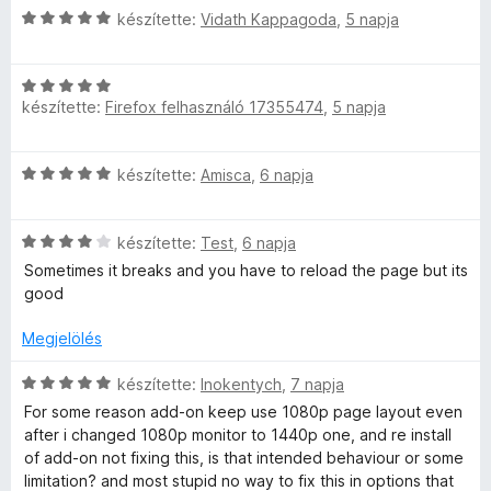
g
l
C
r
készítette:
Vidath Kappagoda
,
5 napja
k
é
o
s
t
e
s
s
i
é
l
:
é
é
C
l
k
é
1
r
készítette:
Firefox felhasználó 17355474
,
5 napja
s
l
e
s
/
s
t
i
a
l
:
5
é
l
g
é
5
e
C
készítette:
Amisca
,
6 napja
k
l
o
s
/
s
e
a
s
:
5
i
l
g
é
i
4
C
l
készítette:
Test
,
6 napja
é
o
r
/
s
l
s
s
Sometimes it breaks and you have to reload the page but its
t
5
i
a
:
é
good
é
l
g
5
r
k
l
o
/
Megjelölés
t
e
a
s
5
é
l
g
é
C
készítette:
Inokentych
,
7 napja
k
é
o
r
s
e
s
For some reason add-on keep use 1080p page layout even
s
t
i
l
:
after i changed 1080p monitor to 1440p one, and re install
é
é
l
é
5
of add-on not fixing this, is that intended behaviour or some
r
k
l
s
/
limitation? and most stupid no way to fix this in options that