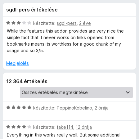
e
r
e
sgdl-pers értékelése
t
g
r
é
é
k
C
készítette:
sgdl-pers
,
2 éve
s
f
e
s
While the features this addon provides are very nice the
z
l
i
simple fact that it never works on links opened from
é
l
í
bookmarks means its worthless for a good chunk of my
o
s
l
t
usage and so 3/5.
:
a
ő
r
4
g
Megjelölés
k
,
o
Y
7
s
12 364 értékelés
/
é
5
r
o
t
é
u
k
C
készítette:
PeppinoKobelino
,
2 órája
e
s
T
l
i
C
é
l
készítette:
fake114
,
12 órája
s
u
s
l
Everything in this works really well. But some additional