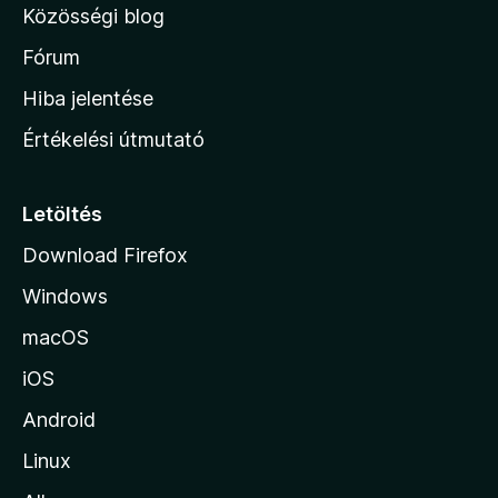
Közösségi blog
a
h
Fórum
o
Hiba jelentése
n
Értékelési útmutató
l
a
p
Letöltés
j
Download Firefox
á
Windows
r
a
macOS
iOS
Android
Linux