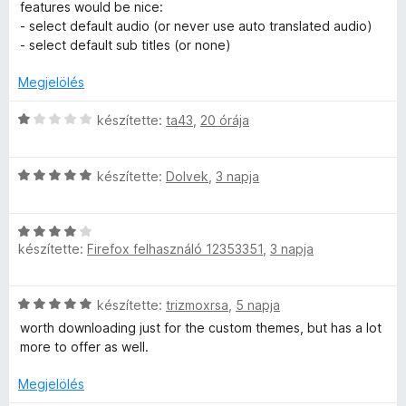
i
:
a
features would be nice:
l
3
g
- select default audio (or never use auto translated audio)
b
l
/
o
- select default sub titles (or none)
a
5
s
e
g
é
Megjelölés
o
r
™
s
t
C
készítette:
ta43
,
20 órája
é
é
s
r
k
i
é
t
e
C
l
készítette:
Dolvek
,
3 napja
é
l
s
l
r
k
é
i
a
e
s
C
l
g
t
készítette:
Firefox felhasználó 12353351
,
3 napja
l
:
s
l
o
é
5
i
a
s
s
é
/
l
g
é
C
készítette:
trizmoxrsa
,
5 napja
:
5
l
o
r
s
4
a
s
worth downloading just for the custom themes, but has a lot
t
k
i
/
g
é
more to offer as well.
é
l
5
o
r
k
e
l
s
Megjelölés
t
e
a
é
é
l