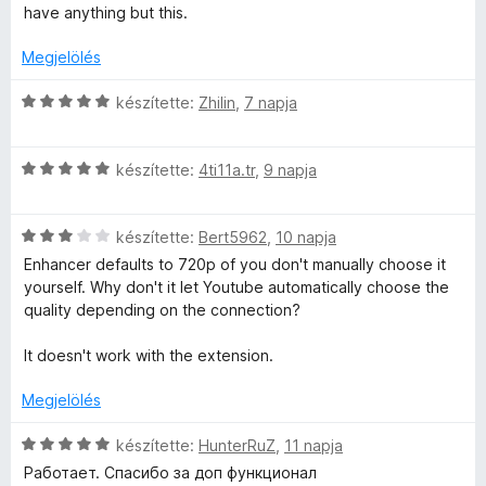
t
e
a
:
5
have anything but this.
é
l
g
5
k
é
o
/
Megjelölés
e
s
s
5
l
:
é
C
készítette:
Zhilin
,
7 napja
é
5
r
s
s
/
t
i
:
5
é
C
l
készítette:
4ti11a.tr
,
9 napja
4
k
s
l
/
e
i
a
5
l
C
l
készítette:
Bert5962
,
10 napja
g
é
s
l
o
Enhancer defaults to 720p of you don't manually choose it
s
i
a
s
yourself. Why don't it let Youtube automatically choose the
:
l
g
é
quality depending on the connection?
5
l
o
r
/
a
s
t
It doesn't work with the extension.
5
g
é
é
o
r
k
Megjelölés
s
t
e
é
é
l
C
készítette:
HunterRuZ
,
11 napja
r
k
é
s
Работает. Спасибо за доп функционал