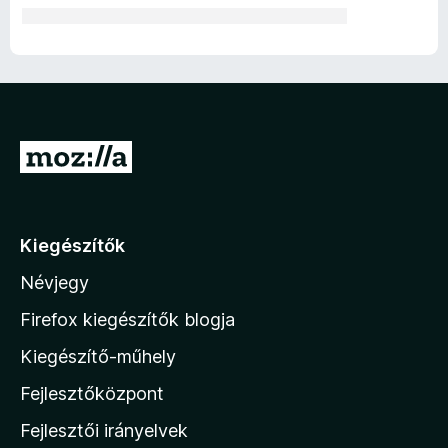
U
g
r
á
Kiegészítők
s
Névjegy
a
M
Firefox kiegészítők blogja
o
Kiegészítő-műhely
z
Fejlesztőközpont
i
l
Fejlesztői irányelvek