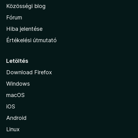
l
Közösségi blog
a
h
Fórum
o
Hiba jelentése
n
Értékelési útmutató
l
a
p
Letöltés
j
Download Firefox
á
Windows
r
a
macOS
iOS
Android
Linux