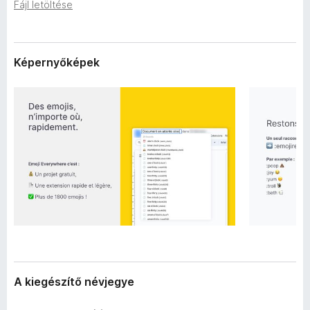
a
Fájl letöltése
e
d
g
a
é
t
a
Képernyőképek
s
i
z
í
t
ő
k
A kiegészítő névjegye