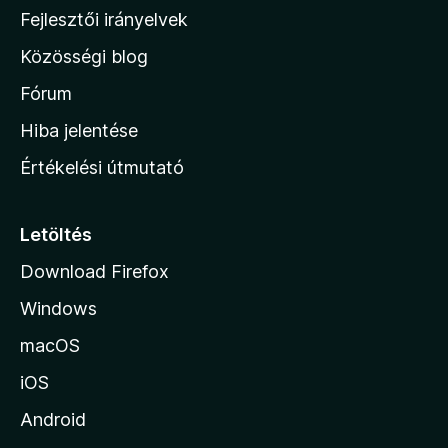
l
Fejlesztői irányelvek
l
Közösségi blog
a
h
Fórum
o
Hiba jelentése
n
Értékelési útmutató
l
a
p
Letöltés
j
Download Firefox
á
Windows
r
a
macOS
iOS
Android