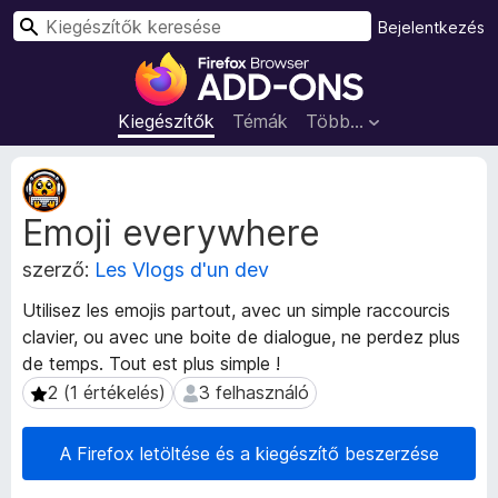
K
Bejelentkezés
e
F
r
i
e
r
Kiegészítők
Témák
Több…
s
e
é
f
K
s
o
i
Emoji everywhere
e
x
g
b
szerző:
Les Vlogs d'un dev
é
ö
s
n
Utilisez les emojis partout, avec un simple raccourcis
z
g
clavier, ou avec une boite de dialogue, ne perdez plus
í
é
de temps. Tout est plus simple !
t
s
ő
2 (1 értékelés)
3 felhasználó
2 (1 értékelés)
3 felhasználó
m
z
e
ő
A Firefox letöltése és a kiegészítő beszerzése
t
k
a
i