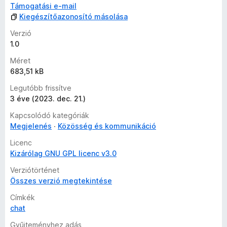
k
Támogatási e-mail
e
Kiegészítőazonosító másolása
l
Verzió
é
1.0
s
e
Méret
k
683,51 kB
Legutóbb frissítve
3 éve (2023. dec. 21.)
Kapcsolódó kategóriák
Megjelenés
Közösség és kommunikáció
Licenc
Kizárólag GNU GPL licenc v3.0
Verziótörténet
Összes verzió megtekintése
Címkék
chat
Gyűjteményhez adás