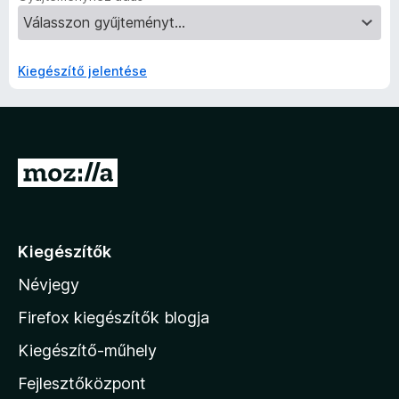
Kiegészítő jelentése
U
g
r
á
Kiegészítők
s
Névjegy
a
M
Firefox kiegészítők blogja
o
Kiegészítő-műhely
z
Fejlesztőközpont
i