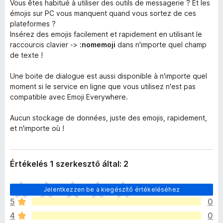
Vous êtes habitué à utiliser des outils de messagerie ? Et les
émojis sur PC vous manquent quand vous sortez de ces
plateformes ?
Insérez des emojis facilement et rapidement en utilisant le
raccourcis clavier ->
:nomemoji
dans n'importe quel champ
de texte !
Une boite de dialogue est aussi disponible à n'importe quel
moment si le service en ligne que vous utilisez n'est pas
compatible avec Emoji Everywhere.
Aucun stockage de données, juste des emojis, rapidement,
et n'importe où !
Értékelés 1 szerkesztő által: 2
M
Jelentkezzen be a kiegészítő értékeléséhez
é
5
0
g
4
0
n