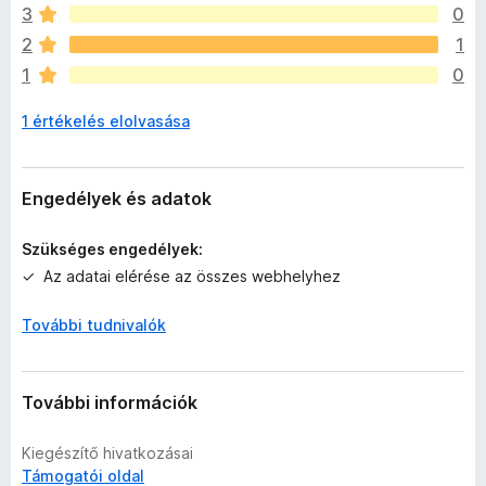
i
3
0
n
2
1
c
1
0
s
e
1 értékelés elolvasása
n
e
k
c
Engedélyek és adatok
s
i
Szükséges engedélyek:
l
Az adatai elérése az összes webhelyhez
l
a
További tudnivalók
g
o
s
é
További információk
r
t
Kiegészítő hivatkozásai
é
Támogatói oldal