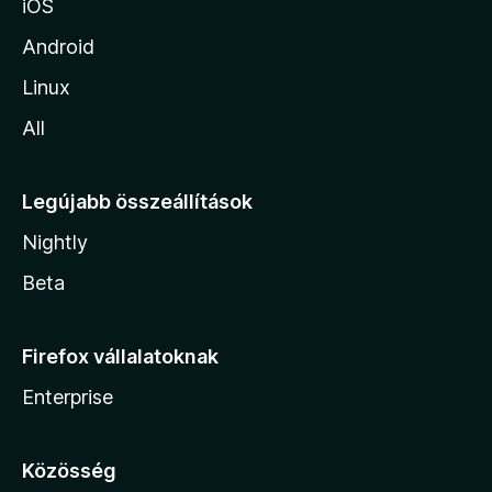
iOS
é
Android
s
Linux
e
All
i
Legújabb összeállítások
Nightly
Beta
Firefox vállalatoknak
Enterprise
Közösség