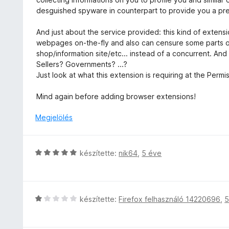
t
o
/
l
é
desguished spyware in counterpart to provide you a pre
é
s
5
l
s
k
é
a
:
And just about the service provided: this kind of extensio
e
r
g
5
webpages on-the-fly and also can censure some parts or 
l
t
o
/
shop/information site/etc... instead of a concurrent. An
é
é
s
5
Sellers? Governments? ...?
s
k
é
Just look at what this extension is requiring at the Permis
:
e
r
5
l
t
Mind again before adding browser extensions!
/
é
é
5
s
k
Megjelölés
:
e
5
l
/
é
C
készítette:
nik64
,
5 éve
5
s
s
:
i
1
l
/
l
C
készítette:
Firefox felhasználó 14220696
,
5
5
a
s
g
i
o