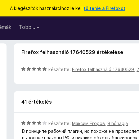
A kiegészítők használatához le kell
töltenie a Firefoxot
.
émák
Több…
Firefox felhasználó 17640529 értékelése
C
készítette:
Firefox felhasználó 17640529
,
2
s
i
l
l
41 értékelés
a
g
o
s
C
készítette:
Максим Егоров
,
9 hónapja
é
s
В принципе рабочий плагин, но похоже не проверяет
r
i
выполняет законы РФ, и никакие обходы блокировок 