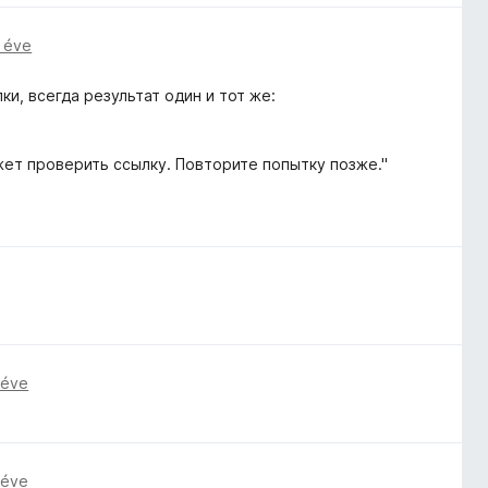
 éve
и, всегда результат один и тот же:
жет проверить ссылку. Повторите попытку позже."
 éve
 éve