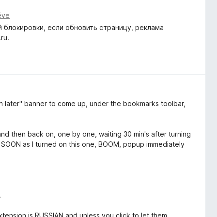
éve
й блокировки, если обновить страницу, реклама
ru.
later" banner to come up, under the bookmarks toolbar,
and then back on, one by one, waiting 30 min's after turning
AS SOON as I turned on this one, BOOM, popup immediately
.
xtension is RUSSIAN and unless you click to let them