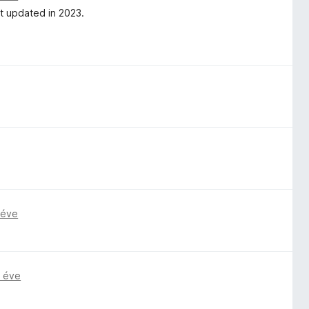
st updated in 2023.
 éve
 éve