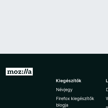
U
g
Kiegészítők
r
Névjegy
á
s
Firefox kiegészítők
a
blogja