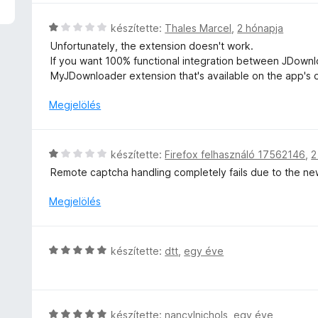
t
l
é
l
C
készítette:
Thales Marcel
,
2 hónapja
k
a
s
Unfortunately, the extension doesn't work.
e
g
i
If you want 100% functional integration between JDownlo
l
o
l
MyJDownloader extension that's available on the app's of
é
s
l
s
é
a
Megjelölés
:
r
g
1
t
o
/
é
s
5
C
készítette:
Firefox felhasználó 17562146
,
2
k
é
s
e
Remote captcha handling completely fails due to the n
r
i
l
t
l
Megjelölés
é
é
l
s
k
a
:
e
g
3
C
l
készítette:
dtt
,
egy éve
o
/
s
é
s
5
i
s
é
l
:
r
l
1
C
készítette:
nancylnichols
,
egy éve
t