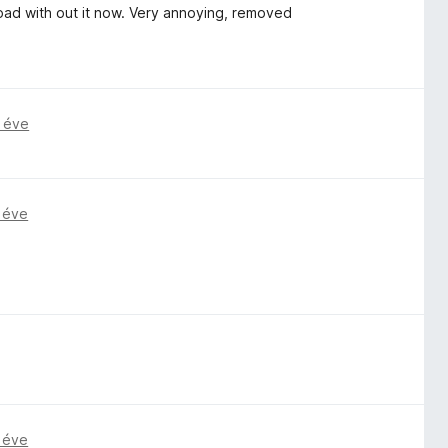
load with out it now. Very annoying, removed
 éve
 éve
 éve