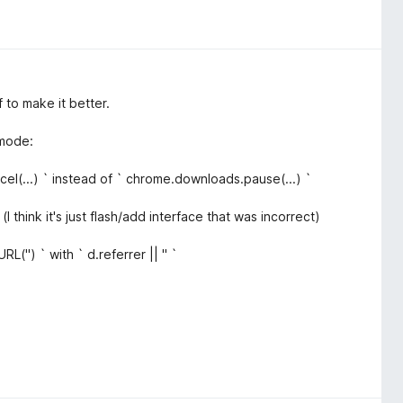
 to make it better.
 mode:
el(...) ` instead of ` chrome.downloads.pause(...) `
 think it's just flash/add interface that was incorrect)
('') ` with ` d.referrer || '' `