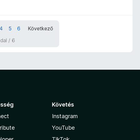
4
5
6
Következő
ldal / 6
össég
Követés
ect
Instagram
ribute
YouTube
loper
TikTok