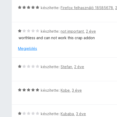
:
C
készítette:
Firefox felhasználó 18585678
,
4
s
/
i
5
l
l
C
készítette:
not important
,
2 éve
a
s
worthless and can not work this crap addon
g
i
o
l
Megjelölés
s
l
é
a
r
g
C
készítette:
Stefan
,
2 éve
t
o
s
é
s
i
k
é
l
e
r
l
l
C
készítette:
Kobe
,
3 éve
t
a
é
s
é
g
s
i
k
o
:
l
e
s
5
l
l
C
készítette:
Kubaba
,
3 éve
é