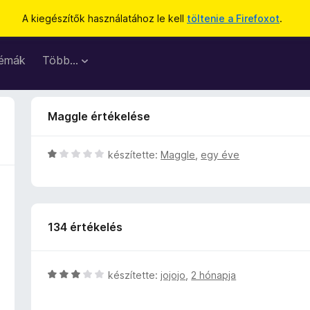
A kiegészítők használatához le kell
töltenie a Firefoxot
.
émák
Több…
Maggle értékelése
C
készítette:
Maggle
,
egy éve
s
i
l
l
134 értékelés
a
g
o
s
C
készítette:
jojojo
,
2 hónapja
é
s
r
i