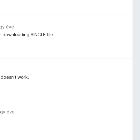
gy éve
r downloading SINGLE file...
t doesn't work.
gy éve