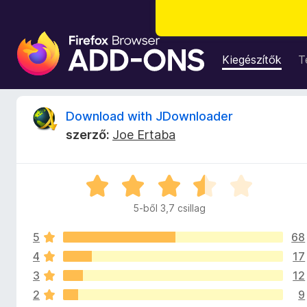
F
i
Kiegészítők
T
r
e
f
D
Download with JDownloader
o
szerző:
Joe Ertaba
x
o
b
ö
w
C
n
s
g
5-ből 3,7 csillag
n
i
é
l
s
5
68
l
l
z
a
4
17
g
ő
3
12
o
o
k
2
9
s
i