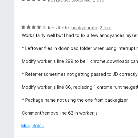
t
a
:
s
é
g
1
i
k
o
/
l
e
s
5
l
l
C
készítette:
hunkyburrito
,
2 éve
é
a
é
s
Works fairly well but I had to fix a few annoyances myself
r
g
s
i
t
o
:
l
* Leftover files in download folder when using interrupt
é
s
3
l
k
é
/
a
Modify worker.js line 299 to be ` chrome.downloads.canc
e
r
5
g
l
t
o
* Referrer sometimes not getting passed to JD correctly (I
é
é
s
s
k
é
Modify worker.js line 66, replacing ` chrome.runtime.getURL
:
e
r
5
l
t
* Package name not using the one from packagizer
/
é
é
5
s
k
Comment/remove line 62 in worker.js
:
e
5
l
Megjelölés
/
é
5
s