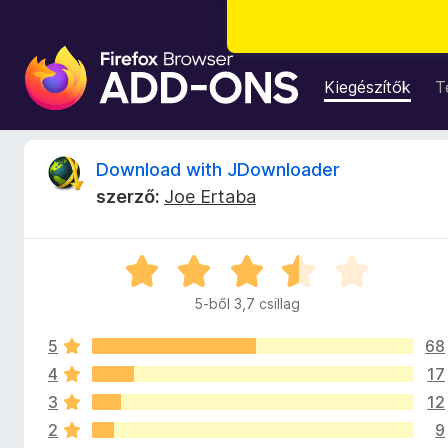
F
i
Kiegészítők
T
r
e
f
D
Download with JDownloader
o
szerző:
Joe Ertaba
x
o
b
ö
w
C
n
s
g
5-ből 3,7 csillag
n
i
é
l
s
5
68
l
l
z
a
4
17
g
ő
3
12
o
o
k
2
9
s
i