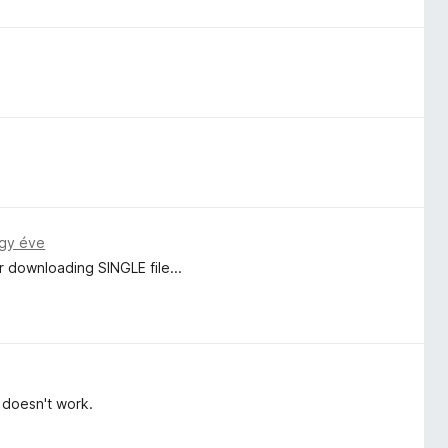
gy éve
r downloading SINGLE file...
t doesn't work.