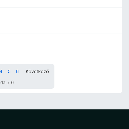
4
5
6
Következő
ldal / 6