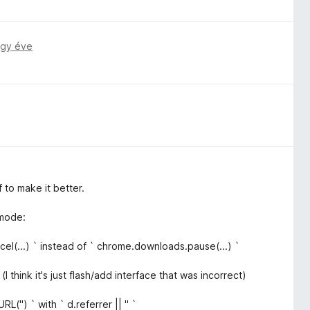
gy éve
 to make it better.
 mode:
el(...) ` instead of ` chrome.downloads.pause(...) `
 think it's just flash/add interface that was incorrect)
('') ` with ` d.referrer || '' `