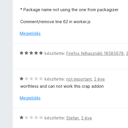
e
r
5
l
t
* Package name not using the one from packagizer
/
é
é
5
s
k
Comment/remove line 62 in worker.js
:
e
5
l
Megjelölés
/
é
5
s
:
C
készítette:
Firefox felhasználó 18585678
,
4
s
/
i
5
l
l
C
készítette:
not important
,
2 éve
a
s
worthless and can not work this crap addon
g
i
o
l
Megjelölés
s
l
é
a
r
g
C
készítette:
Stefan
,
2 éve
t
o
s
é
s