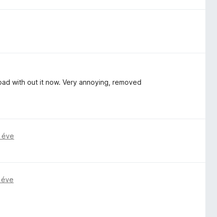
load with out it now. Very annoying, removed
 éve
 éve