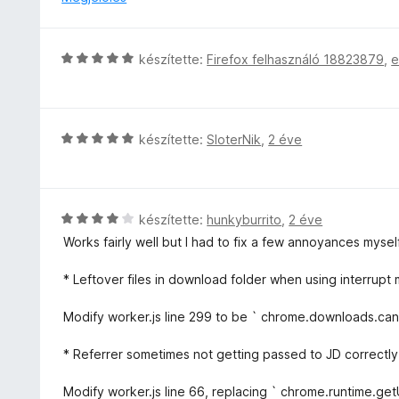
r
5
l
l
t
/
a
é
é
5
g
s
C
k
készítette:
Firefox felhasználó 18823879
,
e
o
:
s
e
s
1
i
l
é
/
l
é
r
5
l
s
C
készítette:
SloterNik
,
2 éve
t
a
:
s
é
g
1
i
k
o
/
l
e
s
5
l
l
C
készítette:
hunkyburrito
,
2 éve
é
a
é
s
Works fairly well but I had to fix a few annoyances myself
r
g
s
i
t
o
:
l
* Leftover files in download folder when using interrupt
é
s
3
l
k
é
/
a
Modify worker.js line 299 to be ` chrome.downloads.canc
e
r
5
g
l
t
o
* Referrer sometimes not getting passed to JD correctly (I
é
é
s
s
k
é
Modify worker.js line 66, replacing ` chrome.runtime.getURL
: