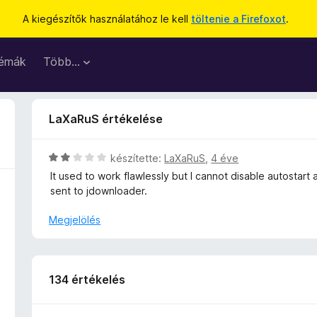
A kiegészítők használatához le kell
töltenie a Firefoxot
.
émák
Több…
LaXaRuS értékelése
C
készítette:
LaXaRuS
,
4 éve
s
It used to work flawlessly but I cannot disable autostar
i
sent to jdownloader.
l
l
Megjelölés
a
g
o
s
134 értékelés
é
r