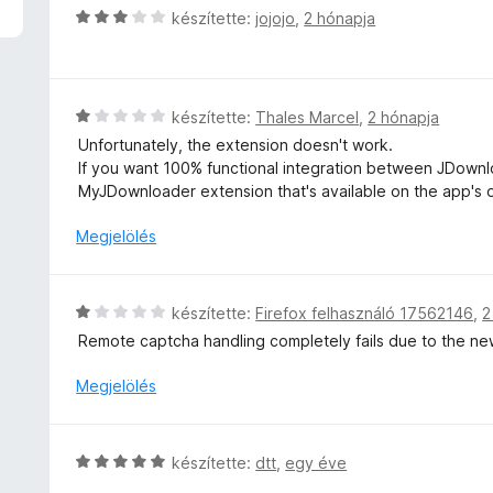
t
C
készítette:
jojojo
,
2 hónapja
é
s
k
i
e
l
l
l
C
készítette:
Thales Marcel
,
2 hónapja
é
a
s
s
Unfortunately, the extension doesn't work.
g
i
:
If you want 100% functional integration between JDownlo
o
l
2
MyJDownloader extension that's available on the app's of
s
l
/
é
a
Megjelölés
5
r
g
t
o
é
s
C
készítette:
Firefox felhasználó 17562146
,
2
k
é
s
e
Remote captcha handling completely fails due to the n
r
i
l
t
l
Megjelölés
é
é
l
s
k
a
:
e
g
3
C
l
készítette:
dtt
,
egy éve
o
/
s
é