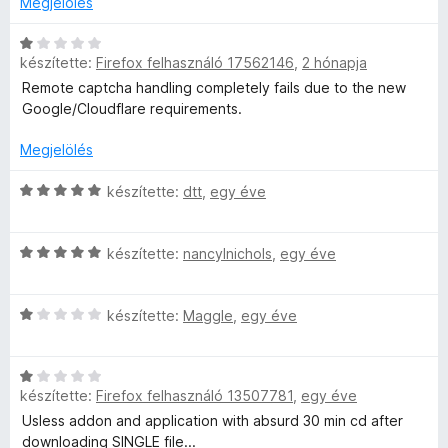
Megjelölés
:
s
t
5
n
é
é
C
/
r
k
készítette:
Firefox felhasználó 17562146
,
2 hónapja
s
5
l
t
e
i
Remote captcha handling completely fails due to the new
é
l
l
Google/Cloudflare requirements.
k
é
o
l
e
s
a
Megjelölés
l
:
g
a
é
3
o
C
készítette:
dtt
,
egy éve
s
/
s
s
d
:
5
é
i
1
C
r
l
készítette:
nancylnichols
,
egy éve
e
/
s
t
l
5
i
é
a
C
l
készítette:
Maggle
,
egy éve
k
g
r
s
l
e
o
i
a
l
s
é
C
l
g
é
é
készítette:
Firefox felhasználó 13507781
,
egy éve
s
l
o
s
r
r
i
a
s
Usless addon and application with absurd 30 min cd after
:
t
l
g
é
downloading SINGLE file...
1
é