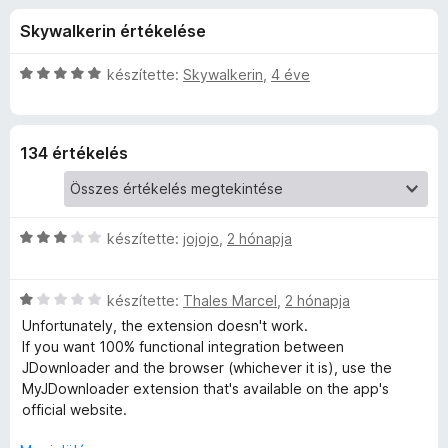
a
r
e
Skywalkerin értékelése
t
g
d
é
é
k
C
készítette:
Skywalkerin
,
4 éve
s
w
e
s
z
l
i
é
l
í
i
134 értékelés
s
l
t
:
a
ő
t
3
g
k
,
o
C
h
készítette:
jojojo
,
2 hónapja
7
s
s
/
é
i
5
r
J
C
l
készítette:
Thales Marcel
,
2 hónapja
t
s
l
é
Unfortunately, the extension doesn't work.
D
i
a
k
If you want 100% functional integration between
l
g
e
JDownloader and the browser (whichever it is), use the
o
l
o
l
MyJDownloader extension that's available on the app's
a
s
é
official website.
g
é
w
s
o
r