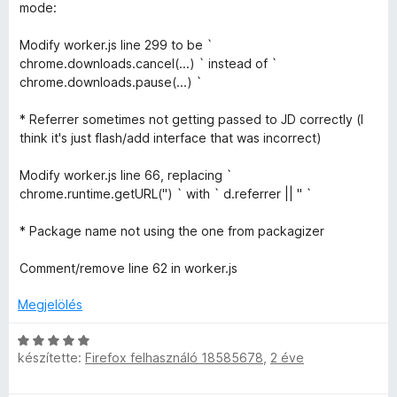
a
s
:
é
mode:
g
é
3
k
o
r
/
e
Modify worker.js line 299 to be `
s
t
5
l
chrome.downloads.cancel(...) ` instead of `
é
é
é
chrome.downloads.pause(...) `
r
k
s
t
e
:
* Referrer sometimes not getting passed to JD correctly (I
é
l
5
think it's just flash/add interface that was incorrect)
k
é
/
e
s
5
Modify worker.js line 66, replacing `
l
:
chrome.runtime.getURL('') ` with ` d.referrer || '' `
é
5
s
/
* Package name not using the one from packagizer
:
5
4
Comment/remove line 62 in worker.js
/
5
Megjelölés
C
készítette:
Firefox felhasználó 18585678
,
2 éve
s
i
l