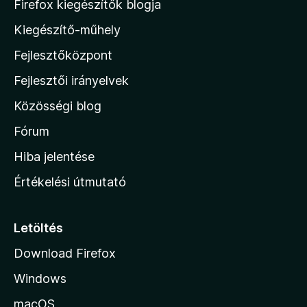
M
Firefox kiegészítők blogja
/
o
5
Kiegészítő-műhely
z
Fejlesztőközpont
i
l
Fejlesztői irányelvek
l
Közösségi blog
a
h
Fórum
o
Hiba jelentése
n
Értékelési útmutató
l
a
p
Letöltés
j
Download Firefox
á
Windows
r
a
macOS