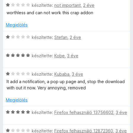
C
készítette:
not important
,
2 éve
l
s
a
worthless and can not work this crap addon
i
g
l
o
Megjelölés
l
s
a
C
é
készítette:
Stefan
,
2 éve
g
s
r
o
i
t
s
C
l
készítette:
Kobe
,
3 éve
é
é
s
l
k
r
i
a
e
t
C
l
készítette:
Kubaba
,
3 éve
g
l
é
s
l
o
é
It add a notification, a pop up page and, stop the download
k
i
a
s
s
with out it now. Very annoying, removed
e
l
g
é
:
l
l
o
r
5
Megjelölés
é
a
s
t
/
s
g
é
é
5
C
készítette:
Firefox felhasználó 13756602
,
3 éve
:
o
r
k
s
1
s
t
e
i
/
é
é
l
C
l
készítette:
Firefox felhasználó 12872360
,
3 éve