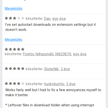
l
o
t
r
/
k
a
s
Megjelölés
t
5
e
g
é
é
l
é
o
C
r
készítette:
Dan
,
egy éve
k
é
s
s
t
e
s
I've set autostart downloads on extension settings but it
k
é
i
é
l
:
doesn't work.
r
l
k
é
5
e
t
l
e
s
/
Megjelölés
é
a
l
:
5
k
g
é
5
C
l
e
o
s
készítette:
Firefox felhasználó 18823879
,
egy éve
/
s
l
s
:
5
i
é
é
é
1
l
C
s
r
készítette:
SloterNik
,
2 éve
/
l
s
s
:
t
5
a
i
1
é
g
C
l
készítette:
hunkyburrito
,
2 éve
/
k
e
o
s
l
5
e
s
Works fairly well but I had to fix a few annoyances myself to
i
a
l
é
make it better.
i
l
g
é
r
l
o
s
t
* Leftover files in download folder when using interrupt