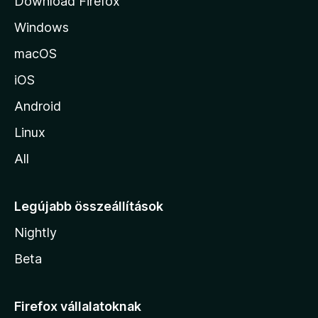
Download Firefox
á
Windows
r
a
macOS
iOS
Android
Linux
All
Legújabb összeállítások
Nightly
Beta
Firefox vállalatoknak