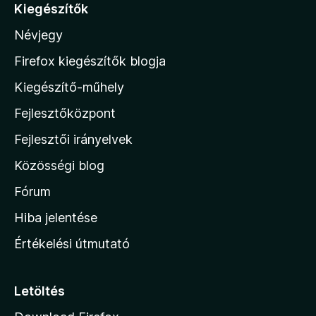
á
Kiegészítők
s
s
:
Névjegy
a
5
/
M
Firefox kiegészítők blogja
5
o
Kiegészítő-műhely
z
Fejlesztőközpont
i
l
Fejlesztői irányelvek
l
Közösségi blog
a
h
Fórum
o
Hiba jelentése
n
Értékelési útmutató
l
a
p
Letöltés
j