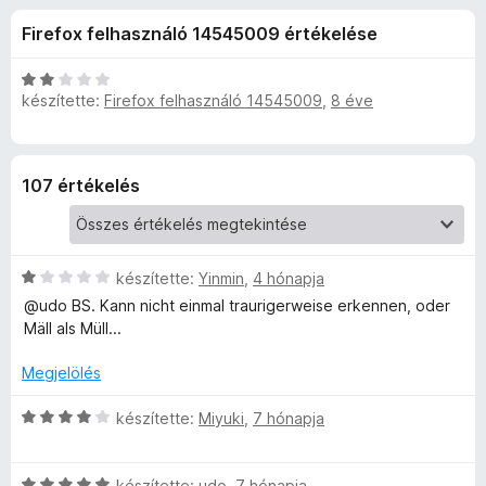
h
r
e
Firefox felhasználó 14545009 értékelése
t
g
e
é
é
k
C
s
készítette:
Firefox felhasználó 14545009
,
8 éve
s
e
s
z
l
i
é
l
í
W
s
l
t
107 értékelés
:
a
ő
ö
4
g
k
,
o
r
3
s
C
készítette:
Yinmin
,
4 hónapja
/
é
s
@udo BS. Kann nicht einmal traurigerweise erkennen, oder
5
r
t
i
Mäll als Müll...
t
l
é
e
l
Megjelölés
k
a
e
g
r
C
készítette:
Miyuki
,
7 hónapja
l
o
s
é
s
i
b
s
é
C
l
készítette:
udo
,
7 hónapja