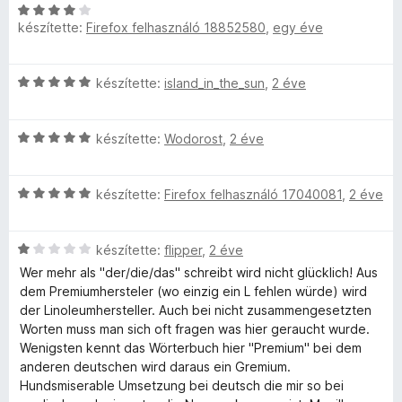
C
l
l
készítette:
Firefox felhasználó 18852580
,
egy éve
s
a
i
g
é
l
o
C
készítette:
island_in_the_sun
,
2 éve
l
s
s
s
a
é
i
g
r
C
l
készítette:
Wodorost
,
2 éve
e
o
t
s
l
s
é
i
a
é
k
i
C
l
készítette:
Firefox felhasználó 17040081
,
2 éve
g
r
e
s
l
o
t
l
i
a
s
é
é
C
l
készítette:
flipper
,
2 éve
g
é
k
s
s
l
o
r
Wer mehr als "der/die/das" schreibt wird nicht glücklich! Aus
e
:
i
a
s
t
dem Premiumhersteler (wo einzig ein L fehlen würde) wird
l
5
l
g
é
é
der Linoleumhersteller. Auch bei nicht zusammengesetzten
é
/
l
o
r
k
Worten muss man sich oft fragen was hier geraucht wurde.
s
5
a
s
t
e
Wenigsten kennt das Wörterbuch hier "Premium" bei dem
:
g
é
é
l
anderen deutschen wird daraus ein Gremium.
4
o
r
k
é
Hundsmiserable Umsetzung bei deutsch die mir so bei
/
s
t
e