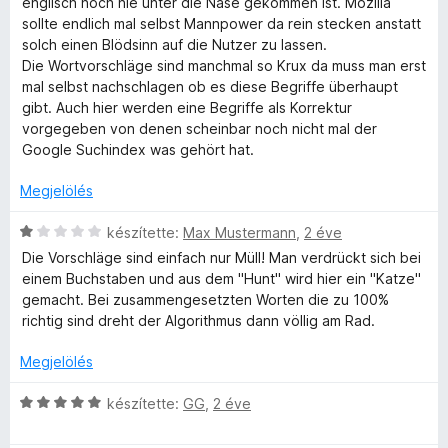
s
englisch noch nie unter die Nase gekommen ist. Mozilla
5
é
é
l
:
sollte endlich mal selbst Mannpower da rein stecken anstatt
r
k
é
5
solch einen Blödsinn auf die Nutzer zu lassen.
t
e
s
/
Die Wortvorschläge sind manchmal so Krux da muss man erst
é
l
:
5
mal selbst nachschlagen ob es diese Begriffe überhaupt
k
é
5
gibt. Auch hier werden eine Begriffe als Korrektur
e
s
/
vorgegeben von denen scheinbar noch nicht mal der
l
:
5
Google Suchindex was gehört hat.
é
5
s
/
Megjelölés
:
5
1
C
készítette:
Max Mustermann
,
2 éve
/
s
Die Vorschläge sind einfach nur Müll! Man verdrückt sich bei
5
i
einem Buchstaben und aus dem "Hunt" wird hier ein "Katze"
l
gemacht. Bei zusammengesetzten Worten die zu 100%
l
richtig sind dreht der Algorithmus dann völlig am Rad.
a
g
Megjelölés
o
s
C
készítette:
GG
,
2 éve
é
s
r
i