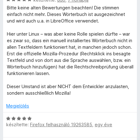
:
r
s
l
2
Bitte keine alten Bewertungen beachten! Die stimmen
u
t
i
a
/
einfach nicht mehr. Dieses Wörterbuch ist ausgezeichnet
é
l
g
5
und wird auch u.a. in LibreOffice verwendet.
c
k
l
o
e
a
s
Hier unter Linux – was aber keine Rolle spielen dürfte – war
l
g
é
h
es zwar so, dass ein manuell installiertes Wörterbuch nicht in
é
o
r
allen Textfeldern funktioniert hat, in manchen jedoch schon.
s
s
t
Erst die offizielle Mozilla-Prozedur (Rechtsklick ins besagte
é
:
é
é
Textfeld und von dort aus die Sprache auswählen, bzw. ein
1
r
k
Wörterbuch hinzufügen) hat die Rechtschreibprüfung überall
r
/
t
e
funktionieren lassen.
5
é
l
t
k
é
Dieser Umstand ist aber NICHT dem Entwickler anzulasten,
e
s
sondern ausschließlich Mozilla!
l
:
é
é
4
Megjelölés
s
/
k
:
5
C
5
készítette:
Firefox felhasználó 19263585
,
egy éve
s
e
/
i
5
l