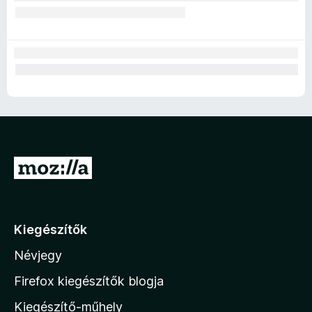
U
g
r
á
Kiegészítők
s
Névjegy
a
M
Firefox kiegészítők blogja
o
Kiegészítő-műhely