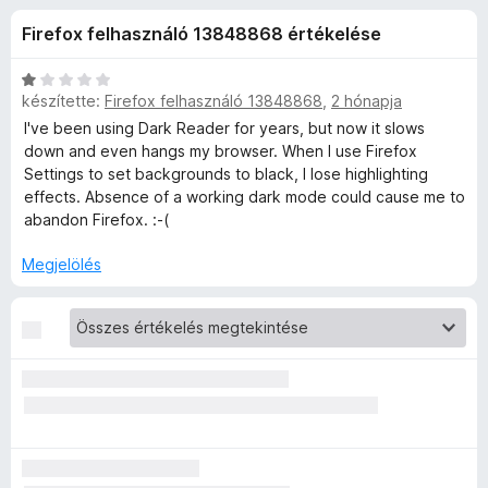
a
r
e
Firefox felhasználó 13848868 értékelése
t
g
d
é
é
k
C
s
készítette:
Firefox felhasználó 13848868
,
2 hónapja
e
e
s
z
l
i
I've been using Dark Reader for years, but now it slows
é
l
í
down and even hangs my browser. When I use Firefox
r
s
l
Settings to set backgrounds to black, I lose highlighting
t
:
a
effects. Absence of a working dark mode could cause me to
ő
é
4
g
abandon Firefox. :-(
k
,
o
r
5
s
Megjelölés
/
é
5
r
t
t
é
é
k
e
k
l
é
e
s