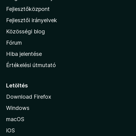
z
Fejlesztőközpont
i
l
Fejlesztői irányelvek
l
Közösségi blog
a
h
Fórum
o
Hiba jelentése
n
Értékelési útmutató
l
a
p
Letöltés
j
Download Firefox
á
Windows
r
a
macOS
iOS