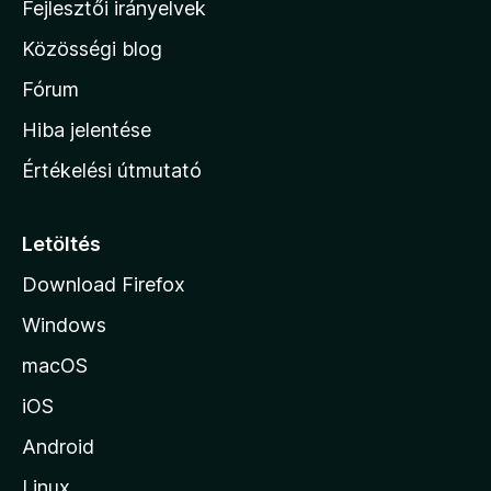
l
Fejlesztői irányelvek
l
Közösségi blog
a
h
Fórum
o
Hiba jelentése
n
Értékelési útmutató
l
a
p
Letöltés
j
Download Firefox
á
Windows
r
a
macOS
iOS
Android
Linux