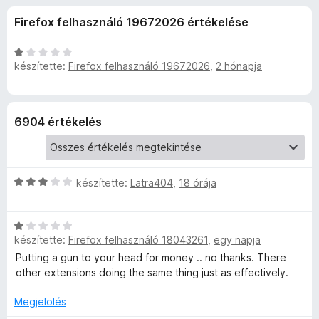
a
r
e
Firefox felhasználó 19672026 értékelése
t
g
d
é
é
k
C
s
készítette:
Firefox felhasználó 19672026
,
2 hónapja
e
e
s
z
l
i
é
l
í
r
s
l
t
6904 értékelés
:
a
ő
é
4
g
k
,
o
r
5
s
C
készítette:
Latra404
,
18 órája
/
é
s
5
r
t
i
t
C
l
é
é
készítette:
Firefox felhasználó 18043261
,
egy napja
s
l
k
i
a
Putting a gun to your head for money .. no thanks. There
e
l
g
k
other extensions doing the same thing just as effectively.
l
l
o
é
a
s
Megjelölés
e
s
g
é