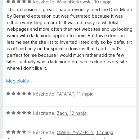
5
C
t
készítette:
WilsonBorkowski
,
10 napja
e
l
s
é
l
a
This extension is great. I had previously tried the Dark Mode
i
k
é
g
by Bernard extension but was frustrated because it was
l
e
s
o
either everything on or off. It was not easy to whitelist
l
l
:
s
webpages and more often than not websites end up looking
a
é
5
é
weird with dark mode applied to them. But this extension
g
s
/
r
lets me set the site list to inverted listed only so by default it
o
:
5
t
is off and only on for specific domains that I add. That's
s
2
é
perfect for me because I would much rather add the few
é
/
k
sites I actually want dark mode on than exclude every site
r
5
e
where I don't like it.
t
l
é
é
Megjelölés
k
s
e
C
:
készítette:
FAFAFAP
,
11 napja
l
s
5
é
i
/
s
C
l
készítette:
Zach
,
12 napja
5
:
s
l
5
i
a
/
C
l
készítette:
QWERTY-AZERTY
,
12 napja
g
5
s
l