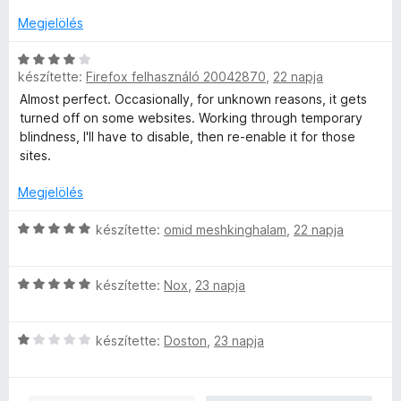
l
:
5
s
é
5
é
Megjelölés
s
/
r
:
5
t
C
1
készítette:
Firefox felhasználó 20042870
,
22 napja
é
s
/
k
i
Almost perfect. Occasionally, for unknown reasons, it gets
5
e
l
turned off on some websites. Working through temporary
l
l
blindness, I'll have to disable, then re-enable it for those
é
a
sites.
s
g
:
o
Megjelölés
1
s
/
é
C
készítette:
omid meshkinghalam
,
22 napja
5
r
s
t
i
C
é
l
készítette:
Nox
,
23 napja
s
k
l
i
e
a
C
l
készítette:
Doston
,
23 napja
l
g
s
l
é
o
i
a
s
s
l
g
:
é