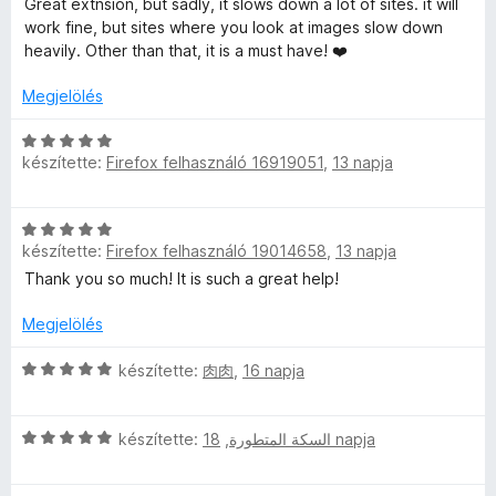
o
Great extnsion, but sadly, it slows down a lot of sites. it will
i
a
s
work fine, but sites where you look at images slow down
l
g
é
heavily. Other than that, it is a must have! ❤️
l
o
r
a
s
t
Megjelölés
g
é
é
o
r
k
C
s
t
készítette:
Firefox felhasználó 16919051
,
13 napja
e
s
é
é
l
i
r
k
é
l
C
t
e
s
l
készítette:
Firefox felhasználó 19014658
,
13 napja
s
é
l
:
a
i
k
é
Thank you so much! It is such a great help!
5
g
l
e
s
/
o
l
l
Megjelölés
:
5
s
a
é
5
é
g
C
s
készítette:
肉肉
,
16 napja
/
r
o
s
:
5
t
s
i
4
é
C
é
l
készítette:
,
السكة المتطورة
18 napja
/
k
s
r
l
5
e
i
t
a
l