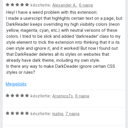
:
o
C
r
készítette:
Alexander A.
,
6 napja
1
l
s
s
t
Hey! I have a weird problem with this extension:
/
é
i
é
I made a userscript that highlights certain text on a page, but
5
é
r
l
k
DarkReader keeps overriding my high visibility colors (neon
t
l
e
yellow, magenta, cyan, etc.) with neutral versions of these
é
a
l
s
colors. I tried to be slick and added 'darkreader' class to my
k
g
é
style element to trick the extension into thinking that it is its
e
o
s
own style and ignore it, and it worked! But now I found out
e
l
s
:
that DarkReader deletes all its styles on websites that
é
é
3
already have dark theme, including my own style.
i
s
r
/
Is there any way to make DarkDeader ignore certain CSS
:
t
5
styles or rules?
1
é
/
k
Megjelölés
5
e
l
C
készítette:
ArseniosTs
,
6 napja
é
s
s
i
:
C
l
készítette:
matija
,
7 napja
5
s
l
/
i
a