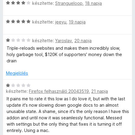
C
l
készítette:
Strangueloop
,
18 napja
é
g
é
s
l
k
o
s
i
a
e
s
:
C
l
készítette:
jeeyu
,
19 napja
g
l
é
5
s
l
o
é
r
/
i
a
s
s
t
5
C
l
készítette:
Yaroslav
,
20 napja
g
é
:
é
s
l
o
r
5
k
Triple-reloads websites and makes them incredibly slow,
i
a
s
t
/
e
holy garbage tool, $120K of supporters' money down the
l
g
é
é
5
l
drain
l
o
r
k
é
a
s
t
e
s
Megjelölés
g
é
é
l
:
o
r
k
é
C
5
s
t
készítette:
Firefox felhasználó 20043519
,
21 napja
e
s
s
/
é
é
l
:
i
5
It pains me to rate it this low as I do love it, but with the last
r
k
é
5
l
update it's now slowing down google docs to an almost
t
e
s
/
l
unusable state. A shame, since it's the only reason I have this
é
l
:
5
a
addon and until now it was seamlessly functional. Messed
k
é
4
g
with settings but the only thing that fixes it is turning it off
e
s
/
o
entirely. Using a mac.