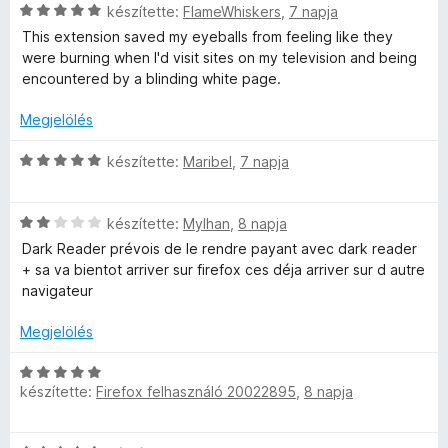
5
C
l
készítette:
FlameWhiskers
,
7 napja
g
s
l
o
This extension saved my eyeballs from feeling like they
i
a
s
were burning when I'd visit sites on my television and being
l
g
é
encountered by a blinding white page.
l
o
r
a
s
t
Megjelölés
g
é
é
o
r
k
C
készítette:
Maribel
,
7 napja
s
t
e
s
é
é
l
i
r
k
é
C
l
készítette:
Mylhan
,
8 napja
t
e
s
s
l
Dark Reader prévois de le rendre payant avec dark reader
é
l
:
i
a
+ sa va bientot arriver sur firefox ces déja arriver sur d autre
k
é
5
l
g
navigateur
e
s
/
l
o
l
:
5
a
s
Megjelölés
é
5
g
é
s
/
o
r
C
:
5
s
t
készítette:
Firefox felhasználó 20022895
,
8 napja
s
5
é
é
i
/
r
k
l