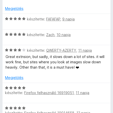
t
l
é
é
Megjelölés
k
s
e
C
:
készítette:
FAFAFAP
,
9 napja
l
s
5
é
i
/
s
C
l
készítette:
Zach
,
10 napja
5
:
s
l
5
i
a
/
C
l
készítette:
QWERTY-AZERTY
,
11 napja
g
5
s
l
o
Great extnsion, but sadly, it slows down a lot of sites. it will
i
a
s
work fine, but sites where you look at images slow down
l
g
é
heavily. Other than that, it is a must have! ❤️
l
o
r
a
s
t
Megjelölés
g
é
é
o
r
k
C
s
t
készítette:
Firefox felhasználó 16919051
,
11 napja
e
s
é
é
l
i
r
k
é
l
C
t
e
s
l
készítette:
Firefox felhasználó 19014658
,
12 napja