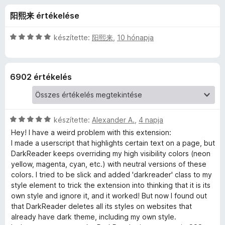
a
r
e
阳熙来 értékelése
t
g
d
é
é
k
C
készítette:
阳熙来
,
10 hónapja
s
e
e
s
z
l
i
é
l
í
r
6902 értékelés
s
l
t
:
a
ő
é
4
g
k
,
o
C
r
készítette:
Alexander A.
,
4 napja
5
s
s
/
é
Hey! I have a weird problem with this extension:
i
5
r
I made a userscript that highlights certain text on a page, but
t
l
t
DarkReader keeps overriding my high visibility colors (neon
l
é
yellow, magenta, cyan, etc.) with neutral versions of these
é
a
k
colors. I tried to be slick and added 'darkreader' class to my
g
e
style element to trick the extension into thinking that it is its
k
o
l
own style and ignore it, and it worked! But now I found out
s
é
that DarkReader deletes all its styles on websites that
é
e
s
already have dark theme, including my own style.
r