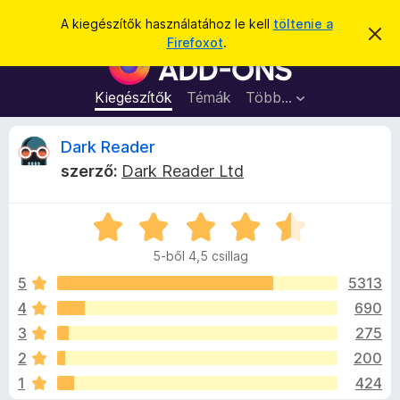
K
Bejelentkezés
A kiegészítők használatához le kell
töltenie a
É
e
Firefoxot
.
r
F
r
t
i
e
e
s
r
Kiegészítők
Témák
Több…
s
í
e
t
é
é
f
D
Dark Reader
s
s
o
e
szerző:
Dark Reader Ltd
l
x
a
v
b
e
t
C
ö
r
é
s
n
s
5-ből 4,5 csillag
i
e
g
k
l
5
5313
é
l
4
690
s
R
a
z
3
275
g
ő
o
e
2
200
s
k
1
424
é
i