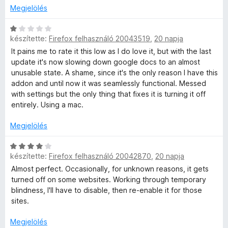
a
s
t
e
s
Megjelölés
g
é
é
l
:
o
r
k
é
C
5
s
t
készítette:
Firefox felhasználó 20043519
,
20 napja
e
s
s
/
é
é
l
:
i
5
It pains me to rate it this low as I do love it, but with the last
r
k
é
5
l
update it's now slowing down google docs to an almost
t
e
s
/
l
unusable state. A shame, since it's the only reason I have this
é
l
:
5
a
addon and until now it was seamlessly functional. Messed
k
é
4
g
with settings but the only thing that fixes it is turning it off
e
s
/
o
entirely. Using a mac.
l
:
5
s
é
5
é
Megjelölés
s
/
r
:
5
t
C
1
készítette:
Firefox felhasználó 20042870
,
20 napja
é
s
/
k
i
Almost perfect. Occasionally, for unknown reasons, it gets
5
e
l
turned off on some websites. Working through temporary
l
l
blindness, I'll have to disable, then re-enable it for those
é
a
sites.
s
g
:
o
Megjelölés