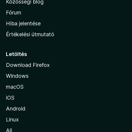
Közösségi blog
a
h
Fórum
o
Hiba jelentése
n
Értékelési útmutató
l
a
p
Letöltés
j
Download Firefox
á
Windows
r
a
macOS
iOS
Android
Linux
All