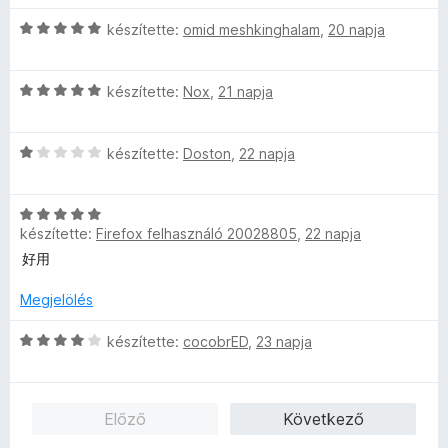
1
s
/
é
C
készítette:
omid meshkinghalam
,
20 napja
5
r
s
t
i
C
é
l
készítette:
Nox
,
21 napja
s
k
l
i
e
a
C
l
készítette:
Doston
,
22 napja
l
g
s
l
é
o
i
a
s
s
C
l
g
:
é
készítette:
Firefox felhasználó 20028805
,
22 napja
s
l
o
4
r
i
a
s
好用
/
t
l
g
é
5
é
l
o
Megjelölés
r
k
a
s
t
e
g
C
é
készítette:
cocobrED
,
23 napja
é
l
o
s
r
k
é
s
i
t
e
s
é
l
é
l
:
Előző
Következő
r
l
k
é
5
t
a
e
s