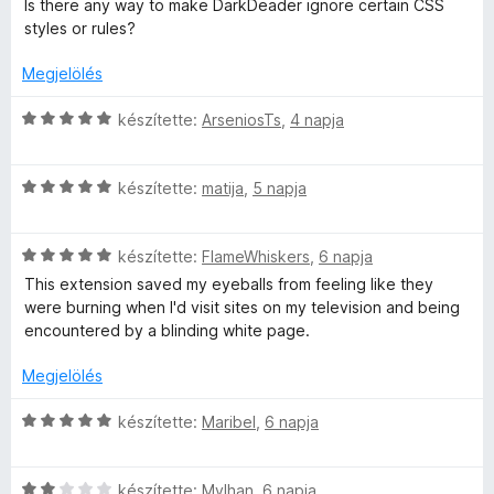
:
Is there any way to make DarkDeader ignore certain CSS
t
5
styles or rules?
l
é
/
k
5
Megjelölés
é
e
l
C
készítette:
ArseniosTs
,
4 napja
é
s
s
s
i
:
C
l
készítette:
matija
,
5 napja
e
5
s
l
/
i
a
i
5
C
l
készítette:
FlameWhiskers
,
6 napja
g
s
l
o
This extension saved my eyeballs from feeling like they
i
a
s
were burning when I'd visit sites on my television and being
l
g
é
encountered by a blinding white page.
l
o
r
a
s
t
Megjelölés
g
é
é
o
r
k
C
készítette:
Maribel
,
6 napja
s
t
e
s
é
é
l
i
r
k
é
C
l
készítette:
Mylhan
,
6 napja