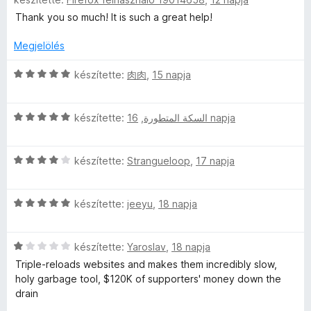
s
é
l
:
a
i
k
é
Thank you so much! It is such a great help!
5
g
l
e
s
/
o
l
l
Megjelölés
:
5
s
a
é
5
é
g
C
s
készítette:
肉肉
,
15 napja
/
r
o
s
:
5
t
s
i
4
é
C
é
l
készítette:
,
السكة المتطورة
16 napja
/
k
s
r
l
5
e
i
t
a
l
C
l
készítette:
Strangueloop
,
17 napja
é
g
é
s
l
k
o
s
i
a
e
s
:
C
l
készítette:
jeeyu
,
18 napja
g
l
é
5
s
l
o
é
r
/
i
a
s
s
t
5
C
l
készítette:
Yaroslav
,
18 napja
g
é
:
é
s
l
o
r
5
k
Triple-reloads websites and makes them incredibly slow,
i
a
s
t
/
e
holy garbage tool, $120K of supporters' money down the
l
g
é
é
5
l
drain
l
o
r
k
é