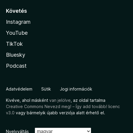
Követés
Instagram
YouTube
TikTok
Bluesky
Podcast
Adatvédelem
Sütik
Jogi információk
Kivéve, ahol másként
van jelölve
, az oldal tartalma
Creative Commons Nevezd meg! – Így add tovább! licenc
v3.0
vagy bármelyik újabb verziója alatt érhető el.
Nyelvváltás