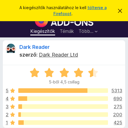
K
Bejelentkezés
A kiegészítők használatához le kell
töltenie a
É
e
Firefoxot
.
r
F
r
t
i
e
e
s
r
Kiegészítők
Témák
Több…
s
í
e
t
é
é
f
D
Dark Reader
s
s
o
e
szerző:
Dark Reader Ltd
l
x
a
v
b
e
t
C
ö
r
é
s
n
s
5-ből 4,5 csillag
i
e
g
k
l
5
5313
é
l
4
690
s
R
a
z
3
275
g
ő
o
e
2
200
s
k
1
425
é
i