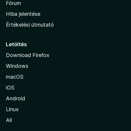
h
Fórum
o
Hiba jelentése
n
Értékelési útmutató
l
a
p
Letöltés
j
Download Firefox
á
Windows
r
a
macOS
iOS
Android
Linux
All