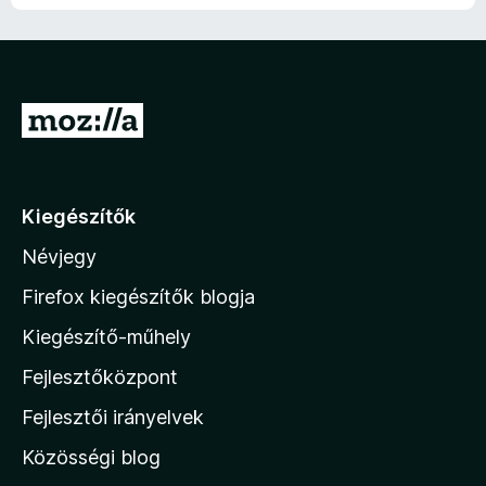
U
g
r
á
Kiegészítők
s
Névjegy
a
M
Firefox kiegészítők blogja
o
Kiegészítő-műhely
z
Fejlesztőközpont
i
l
Fejlesztői irányelvek
l
Közösségi blog
a