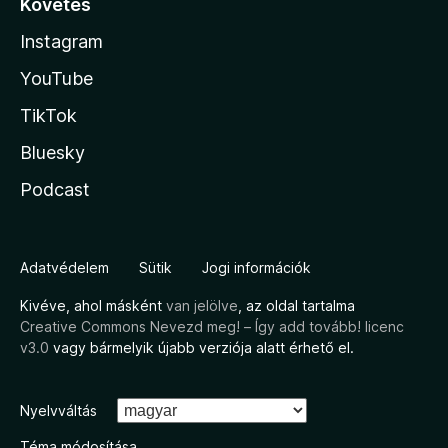
Követés
Instagram
YouTube
TikTok
Bluesky
Podcast
Adatvédelem
Sütik
Jogi információk
Kivéve, ahol másként
van jelölve
, az oldal tartalma
Creative Commons Nevezd meg! – Így add tovább! licenc
v3.0
vagy bármelyik újabb verziója alatt érhető el.
Nyelvváltás
Téma módosítása