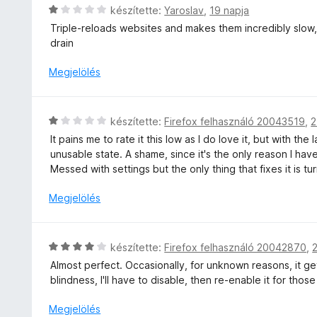
s
l
s
C
készítette:
Yaroslav
,
19 napja
k
é
a
:
s
e
Triple-reloads websites and makes them incredibly slow
r
g
5
i
l
drain
t
o
/
l
é
é
s
5
l
s
Megjelölés
k
é
a
:
e
r
g
5
l
t
o
/
é
C
készítette:
Firefox felhasználó 20043519
,
2
é
s
5
s
s
k
It pains me to rate it this low as I do love it, but with 
é
:
i
e
unusable state. A shame, since it's the only reason I hav
r
4
l
l
Messed with settings but the only thing that fixes it is tur
t
/
l
é
é
5
a
Megjelölés
s
k
g
:
e
o
5
l
s
/
C
é
készítette:
Firefox felhasználó 20042870
,
é
5
s
s
Almost perfect. Occasionally, for unknown reasons, it 
r
i
:
blindness, I'll have to disable, then re-enable it for those
t
l
1
é
l
/
Megjelölés
k