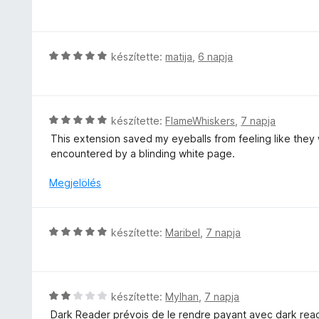
s
/
e
i
5
l
l
é
l
C
készítette:
matija
,
6 napja
s
a
s
:
g
i
5
o
l
/
s
l
5
C
készítette:
FlameWhiskers
,
7 napja
é
a
s
This extension saved my eyeballs from feeling like they 
r
g
i
encountered by a blinding white page.
t
o
l
é
s
l
Megjelölés
k
é
a
e
r
g
l
t
o
é
C
készítette:
Maribel
,
7 napja
é
s
s
s
k
é
:
i
e
r
5
l
l
t
/
l
é
C
készítette:
Mylhan
,
7 napja
é
5
a
s
s
k
Dark Reader prévois de le rendre payant avec dark reader