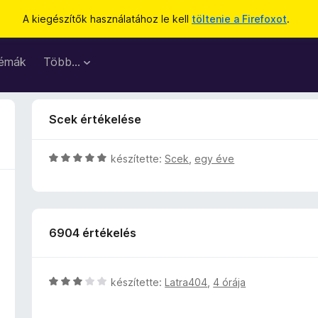
A kiegészítők használatához le kell
töltenie a Firefoxot
.
émák
Több…
Scek értékelése
C
készítette:
Scek
,
egy éve
s
i
l
l
6904 értékelés
a
g
o
s
C
készítette:
Latra404
,
4 órája
é
s
r
i