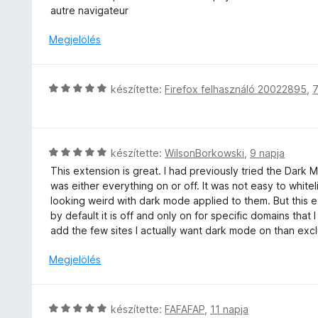
g
:
i
e
autre navigateur
o
5
l
l
s
/
l
Megjelölés
é
é
5
a
s
r
g
:
t
o
5
C
készítette:
Firefox felhasználó 20022895
,
7
é
s
/
s
k
é
5
i
e
r
l
l
t
l
é
C
készítette:
WilsonBorkowski
,
9 napja
é
a
s
s
k
This extension is great. I had previously tried the Dark
g
:
i
e
was either everything on or off. It was not easy to whi
o
5
l
l
looking weird with dark mode applied to them. But this ext
s
/
l
é
by default it is off and only on for specific domains tha
é
5
a
s
add the few sites I actually want dark mode on than exclu
r
g
:
t
o
Megjelölés
2
é
s
/
k
é
5
e
r
C
készítette:
FAFAFAP
,
11 napja
l
t