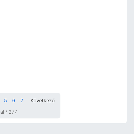
5
6
7
Következő
dal / 277