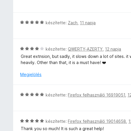
s
é
é
i
s
k
l
:
e
l
5
C
készítette:
Zach
,
11 napja
l
a
/
s
é
g
5
i
s
o
l
:
s
l
5
C
készítette:
QWERTY-AZERTY
,
12 napja
é
a
/
s
Great extnsion, but sadly, it slows down a lot of sites. i
r
g
5
i
heavily. Other than that, it is a must have! ❤️
t
o
l
é
s
l
Megjelölés
k
é
a
e
r
g
l
t
o
é
C
készítette:
Firefox felhasználó 16919051
,
1
é
s
s
s
k
é
:
i
e
r
5
l
l
t
/
l
é
C
készítette:
Firefox felhasználó 19014658
,
1
é
5
a
s
s
k
Thank you so much! It is such a great help!