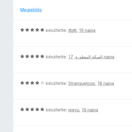
g
:
i
e
o
5
l
Megjelölés
l
s
/
l
é
é
5
a
s
r
g
:
C
készítette:
肉肉
,
16 napja
t
o
4
s
é
s
/
i
k
é
5
l
e
r
l
l
C
készítette:
,
السكة المتطورة
17 napja
t
a
é
s
é
g
s
i
k
o
:
l
e
s
5
l
l
C
készítette:
Strangueloop
,
18 napja
é
/
a
é
s
r
5
g
s
i
t
o
:
l
é
s
5
l
C
készítette:
jeeyu
,
19 napja
k
é
/
a
s
e
r
5
g
i
l
t
o
l
é
é