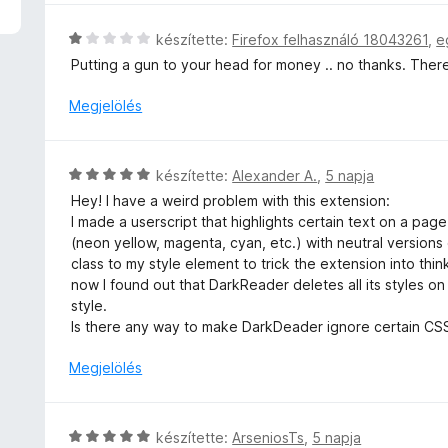
t
l
é
l
C
készítette:
Firefox felhasználó 18043261
,
e
k
a
s
Putting a gun to your head for money .. no thanks. There
e
g
i
l
o
l
Megjelölés
é
s
l
s
é
a
:
r
g
5
C
készítette:
Alexander A.
,
5 napja
t
o
/
s
é
Hey! I have a weird problem with this extension:
s
5
i
k
I made a userscript that highlights certain text on a pag
é
l
e
(neon yellow, magenta, cyan, etc.) with neutral versions 
r
l
l
class to my style element to trick the extension into think
t
a
é
now I found out that DarkReader deletes all its styles 
é
g
s
style.
k
o
:
Is there any way to make DarkDeader ignore certain CSS 
e
s
3
l
é
Megjelölés
/
é
r
5
s
t
:
é
C
1
készítette:
ArseniosTs
,
5 napja
k