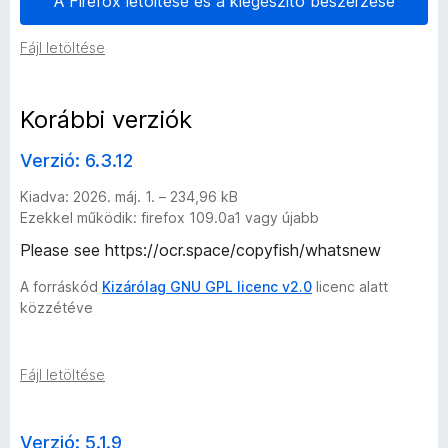
A Firefox letöltése és a kiegészítő beszerzése
r
Fájl letöltése
t
Korábbi verziók
é
Verzió: 6.3.12
n
Kiadva: 2026. máj. 1. – 234,96 kB
Ezekkel működik: firefox 109.0a1 vagy újabb
e
Please see https://ocr.space/copyfish/whatsnew
t
A forráskód
Kizárólag GNU GPL licenc v2.0
licenc alatt
közzétéve
–
1
Fájl letöltése
9
Verzió: 5.1.9