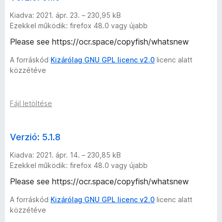
v
Kiadva: 2021. ápr. 23. – 230,95 kB
Ezekkel működik: firefox 48.0 vagy újabb
e
Please see https://ocr.space/copyfish/whatsnew
r
A forráskód
Kizárólag GNU GPL licenc v2.0
licenc alatt
közzétéve
z
i
Fájl letöltése
ó
Verzió: 5.1.8
Kiadva: 2021. ápr. 14. – 230,85 kB
Ezekkel működik: firefox 48.0 vagy újabb
Please see https://ocr.space/copyfish/whatsnew
A forráskód
Kizárólag GNU GPL licenc v2.0
licenc alatt
közzétéve