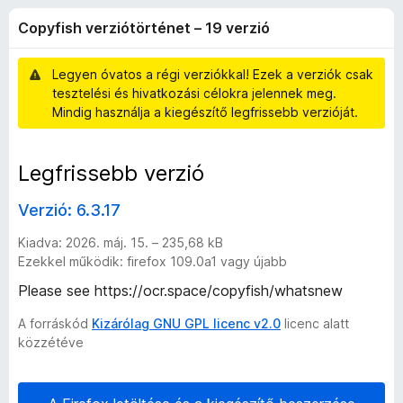
s
r
e
Copyfish verziótörténet – 19 verzió
t
g
h
é
é
k
Legyen óvatos a régi verziókkal! Ezek a verziók csak
s
v
e
tesztelési és hivatkozási célokra jelennek meg.
z
l
Mindig használja a kiegészítő legfrissebb verzióját.
é
í
e
s
t
:
ő
Legfrissebb verzió
r
4
k
,
Verzió: 6.3.17
z
1
/
Kiadva: 2026. máj. 15. – 235,68 kB
5
i
Ezekkel működik: firefox 109.0a1 vagy újabb
Please see https://ocr.space/copyfish/whatsnew
ó
A forráskód
Kizárólag GNU GPL licenc v2.0
licenc alatt
közzétéve
t
ö