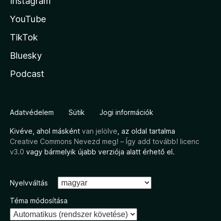
Instagram
YouTube
TikTok
Bluesky
Podcast
Adatvédelem
Sütik
Jogi információk
Kivéve, ahol másként
van jelölve
, az oldal tartalma
Creative Commons Nevezd meg! – Így add tovább! licenc
v3.0
vagy bármelyik újabb verziója alatt érhető el.
Nyelvváltás
Téma módosítása