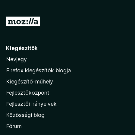
U
g
r
á
Kiegészítők
s
Névjegy
a
M
Firefox kiegészítők blogja
o
Kiegészítő-műhely
z
Fejlesztőközpont
i
l
Fejlesztői irányelvek
l
Közösségi blog
a
h
Fórum
o