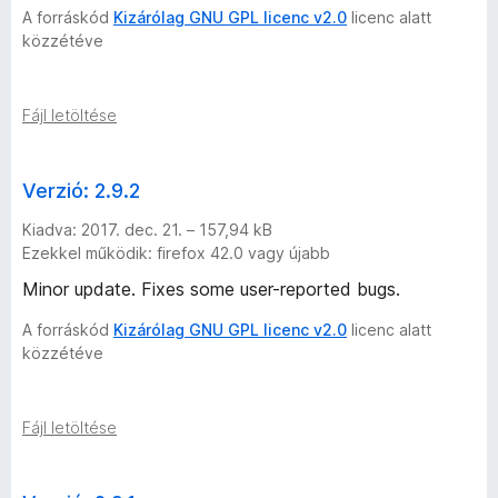
A forráskód
Kizárólag GNU GPL licenc v2.0
licenc alatt
közzétéve
Fájl letöltése
Verzió: 2.9.2
Kiadva: 2017. dec. 21. – 157,94 kB
Ezekkel működik: firefox 42.0 vagy újabb
Minor update. Fixes some user-reported bugs.
A forráskód
Kizárólag GNU GPL licenc v2.0
licenc alatt
közzétéve
Fájl letöltése