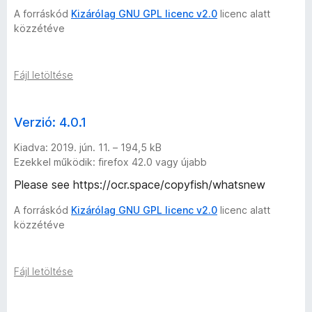
A forráskód
Kizárólag GNU GPL licenc v2.0
licenc alatt
közzétéve
Fájl letöltése
Verzió: 4.0.1
Kiadva: 2019. jún. 11. – 194,5 kB
Ezekkel működik: firefox 42.0 vagy újabb
Please see https://ocr.space/copyfish/whatsnew
A forráskód
Kizárólag GNU GPL licenc v2.0
licenc alatt
közzétéve
Fájl letöltése