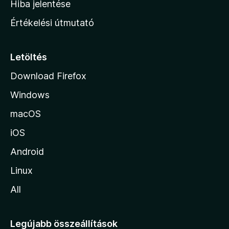
Hiba jelentése
n
Értékelési útmutató
l
a
p
Letöltés
j
Download Firefox
á
Windows
r
a
macOS
iOS
Android
Linux
All
Legújabb összeállítások