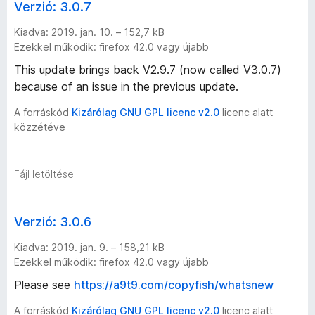
Verzió: 3.0.7
Kiadva: 2019. jan. 10. – 152,7 kB
Ezekkel működik: firefox 42.0 vagy újabb
This update brings back V2.9.7 (now called V3.0.7)
because of an issue in the previous update.
A forráskód
Kizárólag GNU GPL licenc v2.0
licenc alatt
közzétéve
Fájl letöltése
Verzió: 3.0.6
Kiadva: 2019. jan. 9. – 158,21 kB
Ezekkel működik: firefox 42.0 vagy újabb
Please see
https://a9t9.com/copyfish/whatsnew
A forráskód
Kizárólag GNU GPL licenc v2.0
licenc alatt