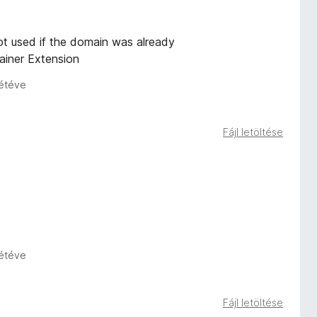
t used if the domain was already
ainer Extension
zétéve
Fájl letöltése
zétéve
Fájl letöltése