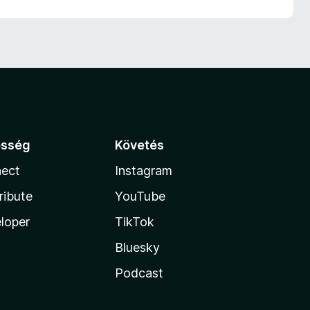
össég
Követés
ect
Instagram
ribute
YouTube
loper
TikTok
Bluesky
Podcast