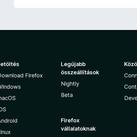
Letöltés
Legújabb
Köz
összeállítások
Download Firefox
Conn
Nightly
Windows
Cont
Beta
macOS
Deve
iOS
Firefox
Android
vállalatoknak
inux