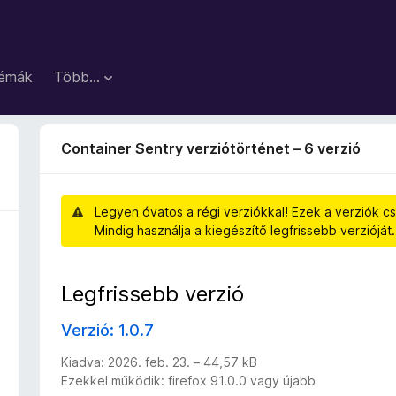
émák
Több…
Container Sentry verziótörténet – 6 verzió
Legyen óvatos a régi verziókkal! Ezek a verziók cs
Mindig használja a kiegészítő legfrissebb verzióját.
Legfrissebb verzió
Verzió: 1.0.7
Kiadva: 2026. feb. 23. – 44,57 kB
Ezekkel működik: firefox 91.0.0 vagy újabb