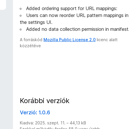
Added ordering support for URL mappings:
Users can now reorder URL pattern mappings in
the settings UI.
Added no data collection permission in manifest
A forráskód
Mozilla Public License 2.0
licenc alatt
közzétéve
Korábbi verziók
Verzió: 1.0.6
Kiadva: 2025. szept. 11. – 44,13 kB
Ezekkel működik: firefox 58.0 vagy újabb