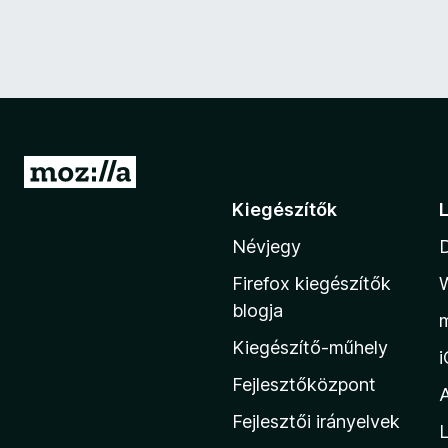
U
g
Kiegészítők
r
Névjegy
á
s
Firefox kiegészítők
a
blogja
M
Kiegészítő-műhely
o
z
Fejlesztőközpont
i
Fejlesztői irányelvek
L
l