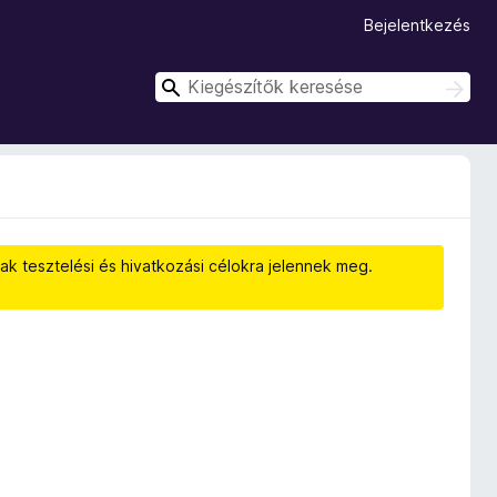
Bejelentkezés
K
K
e
e
r
r
e
e
s
é
s
s
é
s
ak tesztelési és hivatkozási célokra jelennek meg.