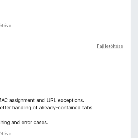
zétéve
Fájl letöltése
 MAC assignment and URL exceptions.
 better handling of already-contained tabs
hing and error cases.
zétéve