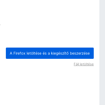
.
A Firefox letöltése és a kiegészítő beszerzése
Fájl letöltése