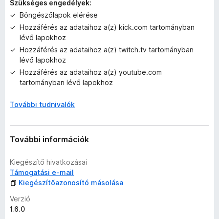
Szükséges engedélyek:
l
Böngészőlapok elérése
l
Hozzáférés az adataihoz a(z) kick.com tartományban
a
lévő lapokhoz
g
o
Hozzáférés az adataihoz a(z) twitch.tv tartományban
s
lévő lapokhoz
é
Hozzáférés az adataihoz a(z) youtube.com
r
tartományban lévő lapokhoz
t
é
További tudnivalók
k
e
l
További információk
é
s
Kiegészítő hivatkozásai
e
Támogatási e-mail
k
Kiegészítőazonosító másolása
Verzió
1.6.0