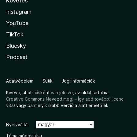
Követés
Instagram
YouTube
TikTok
Bluesky
Podcast
Adatvédelem
Sütik
Jogi információk
Kivéve, ahol másként
van jelölve
, az oldal tartalma
Creative Commons Nevezd meg! – Így add tovább! licenc
v3.0
vagy bármelyik újabb verziója alatt érhető el.
Nyelvváltás
Téma módosítása