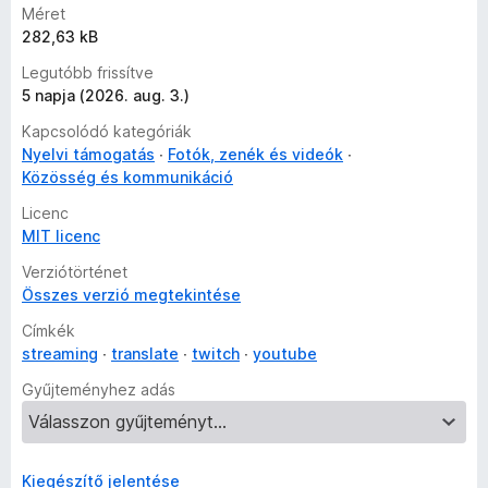
Méret
282,63 kB
Legutóbb frissítve
5 napja (2026. aug. 3.)
Kapcsolódó kategóriák
Nyelvi támogatás
Fotók, zenék és videók
Közösség és kommunikáció
Licenc
MIT licenc
Verziótörténet
Összes verzió megtekintése
Címkék
streaming
translate
twitch
youtube
Gyűjteményhez adás
Kiegészítő jelentése