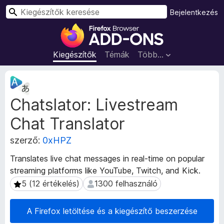
K
Bejelentkezés
e
F
r
i
e
r
Kiegészítők
Témák
Több…
s
e
é
f
K
s
o
i
Chatslator: Livestream
e
x
g
b
Chat Translator
é
ö
s
n
szerző:
0xHPZ
z
g
í
Translates live chat messages in real-time on popular
é
t
streaming platforms like YouTube, Twitch, and Kick.
s
ő
5 (12 értékelés)
1300 felhasználó
5 (12 értékelés)
1300 felhasználó
m
z
e
ő
t
k
A Firefox letöltése és a kiegészítő beszerzése
a
i