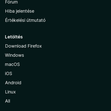
h
Fórum
o
Hiba jelentése
n
Értékelési útmutató
l
a
p
Letöltés
j
Download Firefox
á
Windows
r
a
macOS
iOS
Android
Linux
All