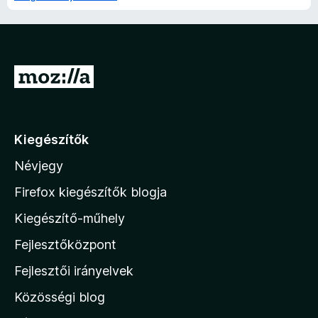
U
g
r
á
Kiegészítők
s
Névjegy
a
M
Firefox kiegészítők blogja
o
Kiegészítő-műhely
z
Fejlesztőközpont
i
l
Fejlesztői irányelvek
l
Közösségi blog
a