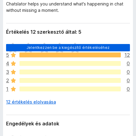
Chatslator helps you understand what's happening in chat
without missing a moment.
Értékelés 12 szerkesztő által: 5
M
Jelentkezzen be a kiegészítő értékeléséhez
é
5
12
g
4
0
n
i
3
0
n
2
0
c
1
0
s
e
12 értékelés elolvasása
n
e
k
c
Engedélyek és adatok
s
i