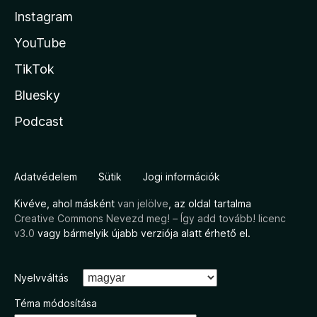
Instagram
YouTube
TikTok
Bluesky
Podcast
Adatvédelem
Sütik
Jogi információk
Kivéve, ahol másként
van jelölve
, az oldal tartalma
Creative Commons Nevezd meg! – Így add tovább! licenc
v3.0
vagy bármelyik újabb verziója alatt érhető el.
Nyelvváltás
Téma módosítása