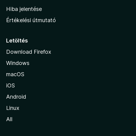
o
Hiba jelentése
n
Értékelési útmutató
l
a
p
Letöltés
j
Download Firefox
á
Windows
r
a
macOS
iOS
Android
Linux
All