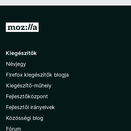
U
g
r
á
Kiegészítők
s
Névjegy
a
M
Firefox kiegészítők blogja
o
Kiegészítő-műhely
z
Fejlesztőközpont
i
l
Fejlesztői irányelvek
l
Közösségi blog
a
h
Fórum