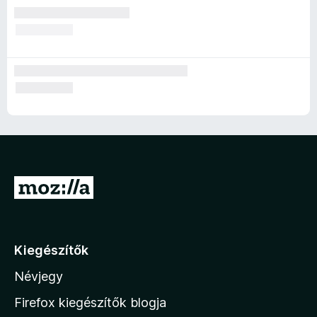
U
g
r
á
Kiegészítők
s
Névjegy
a
M
Firefox kiegészítők blogja