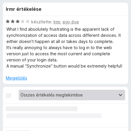
d
r
e
lrmr értékelése
t
g
e
é
é
k
C
készítette:
lrmr
,
egy éve
s
n
e
s
What I find absolutely frustrating is the apparent lack of
z
l
i
synchronization of access data across different devices. It
é
l
í
either doesn’t happen at all or takes days to complete.
–
s
l
t
It’s really annoying to always have to log in to the web
:
a
version just to access the most current and complete
ő
I
4
g
version of your login data.
k
,
o
A manual “Synchronize” button would be extremely helpful!
n
6
s
/
é
Megjelölés
5
r
g
t
é
y
k
e
e
l
é
n
s