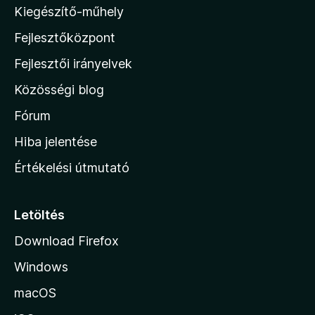
o
Kiegészítő-műhely
z
Fejlesztőközpont
i
l
Fejlesztői irányelvek
l
Közösségi blog
a
h
Fórum
o
Hiba jelentése
n
Értékelési útmutató
l
a
p
Letöltés
j
Download Firefox
á
Windows
r
a
macOS