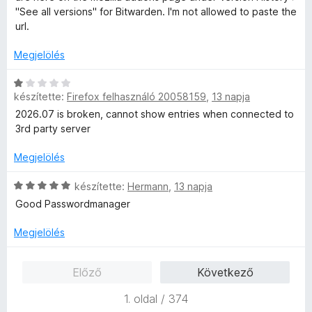
t
l
"See all versions" for Bitwarden. I'm not allowed to paste the
é
a
url.
k
g
e
o
Megjelölés
l
s
é
é
C
s
r
készítette:
Firefox felhasználó 20058159
,
13 napja
s
:
t
i
2026.07 is broken, cannot show entries when connected to
5
é
l
3rd party server
/
k
l
5
e
a
Megjelölés
l
g
é
o
C
készítette:
Hermann
,
13 napja
s
s
s
Good Passwordmanager
:
é
i
1
r
l
Megjelölés
/
t
l
5
é
a
Előző
Következő
k
g
e
o
1. oldal / 374
l
s