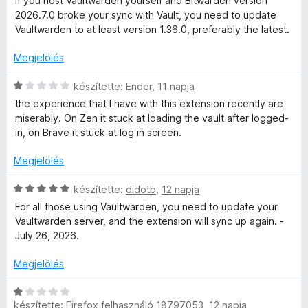
If you host Vaultwarden yourself and Bitwarden version
i
s
t
g
2026.7.0 broke your sync with Vault, you need to update
l
:
é
o
Vaultwarden to at least version 1.36.0, preferably the latest.
l
1
k
s
a
/
e
é
Megjelölés
g
5
l
r
o
é
C
t
készítette:
Ender
,
11 napja
s
s
s
é
the experience that I have with this extension recently are
é
:
i
k
miserably. On Zen it stuck at loading the vault after logged-
r
1
l
e
in, on Brave it stuck at log in screen.
t
/
l
l
é
5
a
é
Megjelölés
k
g
s
e
o
:
C
készítette:
didotb
,
12 napja
l
s
5
s
For all those using Vaultwarden, you need to update your
é
é
/
i
Vaultwarden server, and the extension will sync up again. -
s
r
5
l
July 26, 2026.
:
t
l
5
é
a
Megjelölés
/
k
g
5
e
o
C
l
s
készítette:
Firefox felhasználó 18797053
,
12 napja
s