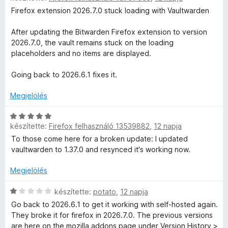
é
é
i
Firefox extension 2026.7.0 stuck loading with Vaultwarden
s
r
l
:
t
l
After updating the Bitwarden Firefox extension to version
1
é
a
2026.7.0, the vault remains stuck on the loading
/
k
g
placeholders and no items are displayed.
5
e
o
l
s
Going back to 2026.6.1 fixes it.
é
é
s
r
Megjelölés
:
t
5
é
C
/
készítette:
Firefox felhasználó 13539882
,
12 napja
k
s
5
e
i
To those come here for a broken update: I updated
l
l
vaultwarden to 1.37.0 and resynced it's working now.
é
l
s
a
Megjelölés
:
g
1
o
C
készítette:
potato
,
12 napja
/
s
s
Go back to 2026.6.1 to get it working with self-hosted again.
5
é
i
They broke it for firefox in 2026.7.0. The previous versions
r
l
are here on the mozilla addons page under Version History >