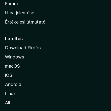
h
Fórum
o
Hiba jelentése
n
Értékelési útmutató
l
a
p
Letöltés
j
Download Firefox
á
Windows
r
a
macOS
iOS
Android
Linux
All