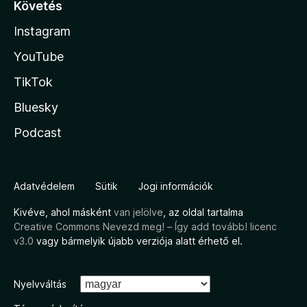
Követés
Instagram
YouTube
TikTok
Bluesky
Podcast
Adatvédelem
Sütik
Jogi információk
Kivéve, ahol másként
van jelölve
, az oldal tartalma
Creative Commons Nevezd meg! – Így add tovább! licenc
v3.0
vagy bármelyik újabb verziója alatt érhető el.
Nyelvváltás