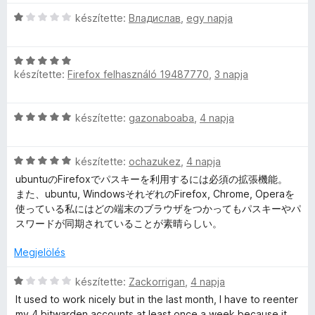
:
a
5
g
C
készítette:
Владислав
,
egy napja
e
/
o
s
5
s
i
s
C
é
l
készítette:
Firefox felhasználó 19487770
,
3 napja
s
r
l
J
i
t
a
l
é
g
C
készítette:
gazonaboaba
,
4 napja
l
k
o
e
s
a
e
s
i
g
l
é
l
C
l
készítette:
ochazukez
,
4 napja
o
é
r
s
l
s
ubuntuのFirefoxでパスキーを利用するには必須の拡張機能。
s
t
s
i
a
é
また、ubuntu, WindowsそれぞれのFirefox, Chrome, Operaを
:
é
l
g
r
使っている私にはどの端末のブラウザをつかってもパスキーやパ
1
k
l
o
t
スワードが同期されていることが素晴らしい。
z
/
e
a
s
é
5
l
g
é
Megjelölés
k
é
ó
o
r
e
s
s
t
C
készítette:
Zackorrigan
,
4 napja
l
:
K
é
é
s
é
1
It used to work nicely but in the last month, I have to reenter
r
k
i
s
/
my 4 bitwarden accounts at least once a week because it