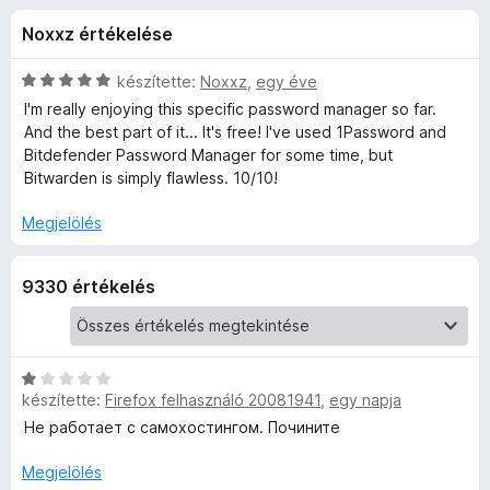
d
r
e
Noxxz értékelése
t
g
e
é
é
k
C
készítette:
Noxxz
,
egy éve
s
n
e
s
I'm really enjoying this specific password manager so far.
z
l
i
And the best part of it... It's free! I've used 1Password and
é
l
í
Bitdefender Password Manager for some time, but
–
s
l
t
Bitwarden is simply flawless. 10/10!
:
a
ő
I
4
g
Megjelölés
k
,
o
n
6
s
9330 értékelés
/
é
5
r
g
t
é
y
k
C
készítette:
Firefox felhasználó 20081941
,
egy napja
e
s
e
l
i
Не работает с самохостингом. Почините
é
l
n
s
l
Megjelölés