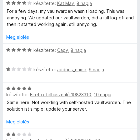
k
C
s
r
l
készítette:
Kat May
,
8 napja
s
:
t
l
For a few days, my vaultwarden wasn't loading. This was
e
i
4
é
a
annoying. We updated our vaultwarden, did a full log-off and
l
/
k
g
then it started working again. still annyoing.
l
l
5
e
o
a
l
s
Megjelölés
g
é
é
é
o
s
r
C
készítette:
Capy
,
8 napja
s
:
t
s
s
é
1
é
i
r
/
k
C
l
készítette:
addons_name
,
9 napja
e
t
5
e
s
l
é
l
i
a
k
é
C
l
g
i
készítette:
Firefox felhasználó 19823310
,
10 napja
e
s
s
l
o
l
:
i
a
s
Same here. Not workling with self-hosted vaultwarden. The
é
5
l
g
é
solution ist simple: update your server.
s
/
l
o
r
:
5
a
s
Megjelölés
t
4
g
é
é
/
o
C
r
k