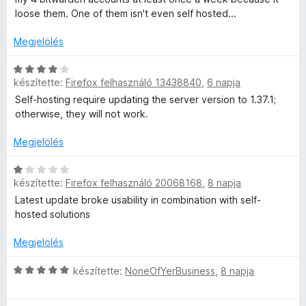
t
e
e
l
:
5
loose them. One of them isn't even self hosted...
é
l
l
5
k
é
a
/
Megjelölés
z
e
s
g
5
l
:
o
C
e
é
5
s
készítette:
Firefox felhasználó 13438840
,
6 napja
s
s
/
é
i
Self-hosting require updating the server version to 1.37.1;
l
:
5
r
l
otherwise, they will not work.
5
t
l
/
é
ő
a
Megjelölés
5
k
g
e
o
C
é
l
készítette:
Firefox felhasználó 20068168
,
8 napja
s
s
é
é
i
Latest update broke usability in combination with self-
r
s
r
l
hosted solutions
:
t
l
t
1
é
a
Megjelölés
/
k
g
5
e
o
C
készítette:
NoneOfYerBusiness
,
8 napja
é
l
s
s
é
é
i