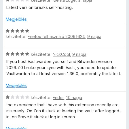
készítette:
MentalEdge
,
9 napja
/
k
o
s
Latest version breaks self-hosting.
5
e
s
i
l
é
l
Megjelölés
é
r
l
s
t
a
C
:
é
g
készítette:
Firefox felhasználó 20061624
,
9 napja
s
2
k
o
i
/
e
s
l
C
5
l
é
készítette:
NickCool
,
9 napja
l
s
é
r
a
If you host Vaultwarden yourself and Bitwarden version
i
s
t
g
2026.7.0 broke your sync with Vault, you need to update
l
:
é
o
Vaultwarden to at least version 1.36.0, preferably the latest.
l
1
k
s
a
/
e
é
Megjelölés
g
5
l
r
o
é
C
t
készítette:
Ender
,
10 napja
s
s
s
é
the experience that I have with this extension recently are
é
:
i
k
miserably. On Zen it stuck at loading the vault after logged-
r
1
l
e
in, on Brave it stuck at log in screen.
t
/
l
l
é
5
a
é
Megjelölés