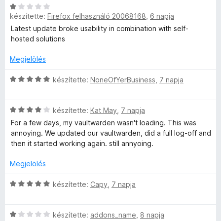
e
o
C
e
l
készítette:
Firefox felhasználó 20068168
,
6 napja
s
s
é
é
i
Latest update broke usability in combination with self-
z
s
r
l
hosted solutions
:
t
l
e
1
é
a
Megjelölés
/
k
g
5
l
e
o
C
készítette:
NoneOfYerBusiness
,
7 napja
l
s
s
é
é
i
ő
C
s
r
l
készítette:
Kat May
,
7 napja
s
:
t
l
For a few days, my vaultwarden wasn't loading. This was
é
i
4
é
a
annoying. We updated our vaultwarden, did a full log-off and
l
/
k
g
then it started working again. still annyoing.
r
l
5
e
o
a
l
s
Megjelölés
g
é
é
t
o
s
r
C
készítette:
Capy
,
7 napja
s
:
t
s
é
é
1
é
i
r
/
k
C
l
készítette:
addons_name
,
8 napja