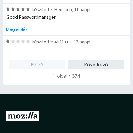
l
g
é
o
C
készítette:
Hermann
,
11 napja
s
s
s
Good Passwordmanager
:
é
i
1
r
l
Megjelölés
/
t
l
5
é
a
C
készítette:
4ti11a.us
,
12 napja
k
g
s
e
o
i
l
s
l
Előző
Következő
é
é
l
s
r
a
1. oldal / 374
:
t
g
1
é
o
/
k
s
5
e
é
l
r
é
t
U
s
é
:
g
k
5
e
r