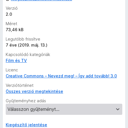
l
a
Verzió
g
2.0
o
Méret
s
73,46 kB
é
r
Legutóbb frissítve
t
7 éve (2019. máj. 13.)
é
Kapcsolódó kategóriák
k
Film és TV
e
l
Licenc
é
Creative Commons – Nevezd meg! – Így add tovább! 3.0
s
Verziótörténet
e
Összes verzió megtekintése
k
Gyűjteményhez adás
Kiegészítő jelentése