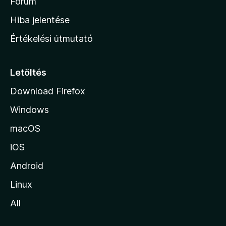
h
Fórum
o
Hiba jelentése
n
Értékelési útmutató
l
a
p
Letöltés
j
Download Firefox
á
Windows
r
a
macOS
iOS
Android
Linux
All