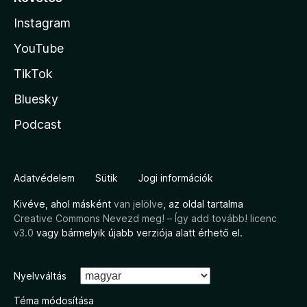
Instagram
YouTube
TikTok
Bluesky
Podcast
Adatvédelem
Sütik
Jogi információk
Kivéve, ahol másként
van jelölve
, az oldal tartalma
Creative Commons Nevezd meg! – Így add tovább! licenc
v3.0
vagy bármelyik újabb verziója alatt érhető el.
Nyelvváltás
Téma módosítása