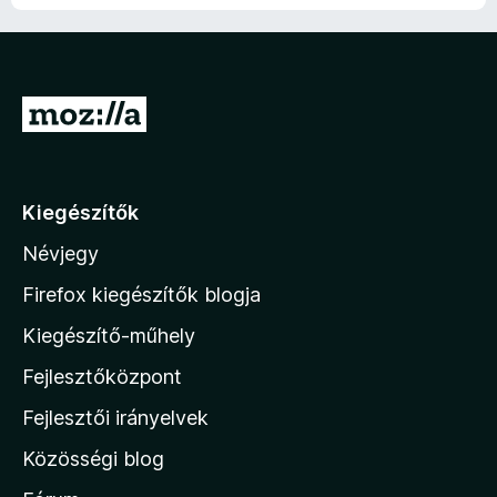
U
g
r
á
Kiegészítők
s
Névjegy
a
M
Firefox kiegészítők blogja
o
Kiegészítő-műhely
z
Fejlesztőközpont
i
l
Fejlesztői irányelvek
l
Közösségi blog
a