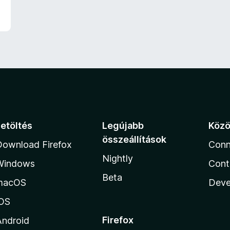
r
t
é
k
e
l
é
s
:
5
/
5
Letöltés
Legújabb
Köz
összeállítások
Download Firefox
Conn
Nightly
Windows
Cont
Beta
macOS
Deve
iOS
Firefox
Android