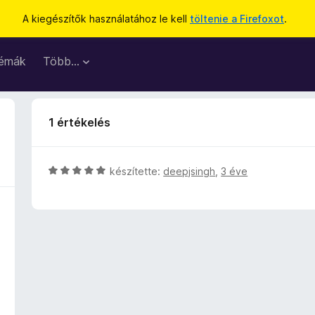
A kiegészítők használatához le kell
töltenie a Firefoxot
.
émák
Több…
1 értékelés
C
készítette:
deepjsingh
,
3 éve
s
i
l
l
a
g
o
s
é