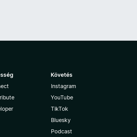
össég
Követés
ect
Instagram
ribute
YouTube
loper
TikTok
Bluesky
Podcast