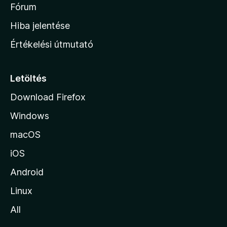
é
h
Fórum
t
s
é
o
e
Hiba jelentése
k
k
n
e
Értékelési útmutató
l
l
é
a
s
p
Letöltés
e
j
k
Download Firefox
á
Windows
r
a
macOS
iOS
Android
Linux
All