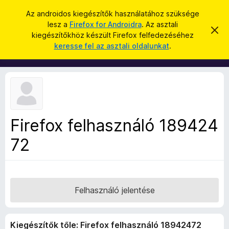
K
Bejelentkezés
Az androidos kiegészítők használatához szüksége
e
lesz a
Firefox for Androidra
. Az asztali
F
É
r
kiegészítőkhöz készült Firefox felfedezéséhez
r
i
keresse fel az asztali oldalunkat
.
t
e
r
e
s
s
e
í
é
f
t
s
é
o
s
x
e
l
b
v
Firefox felhasználó 189424
ö
e
t
72
n
é
g
s
e
é
s
z
Felhasználó jelentése
ő
k
Kiegészítők tőle: Firefox felhasználó 18942472
i