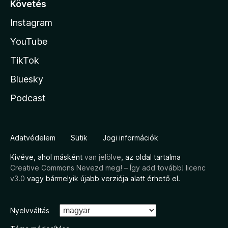
Követés
Instagram
YouTube
TikTok
Bluesky
Podcast
Adatvédelem
Sütik
Jogi információk
Kivéve, ahol másként
van jelölve
, az oldal tartalma
Creative Commons Nevezd meg! – Így add tovább! licenc
v3.0
vagy bármelyik újabb verziója alatt érhető el.
Nyelvváltás