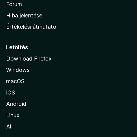
é
h
Fórum
t
s
é
o
e
Hiba jelentése
k
k
n
e
Értékelési útmutató
l
l
é
a
s
p
Letöltés
e
j
k
Download Firefox
á
Windows
r
a
macOS
iOS
Android
Linux
All