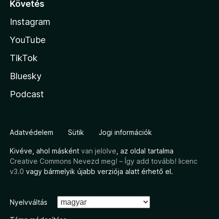
Követés
Instagram
YouTube
TikTok
Bluesky
Podcast
Adatvédelem
Sütik
Jogi információk
Kivéve, ahol másként
van jelölve
, az oldal tartalma
Creative Commons Nevezd meg! – Így add tovább! licenc
v3.0
vagy bármelyik újabb verziója alatt érhető el.
Nyelvváltás