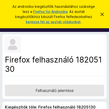
K
Bejelentkezés
Az androidos kiegészítők használatához szüksége
e
lesz a
Firefox for Androidra
. Az asztali
F
É
r
kiegészítőkhöz készült Firefox felfedezéséhez
r
i
keresse fel az asztali oldalunkat
.
t
e
r
e
s
s
e
í
é
f
t
s
é
o
s
x
e
l
b
v
Firefox felhasználó 182051
ö
e
t
30
n
é
g
s
e
é
s
z
Felhasználó jelentése
ő
k
Kiegészítők tőle: Firefox felhasználó 18205130
i