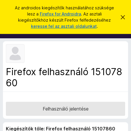
K
Bejelentkezés
Az androidos kiegészítők használatához szüksége
e
lesz a
Firefox for Androidra
. Az asztali
F
É
r
kiegészítőkhöz készült Firefox felfedezéséhez
r
i
keresse fel az asztali oldalunkat
.
t
e
r
e
s
s
e
í
é
f
t
s
é
o
s
x
e
l
b
v
Firefox felhasználó 151078
ö
e
t
60
n
é
g
s
e
é
s
z
Felhasználó jelentése
ő
k
Kiegészítők tőle: Firefox felhasználó 15107860
i