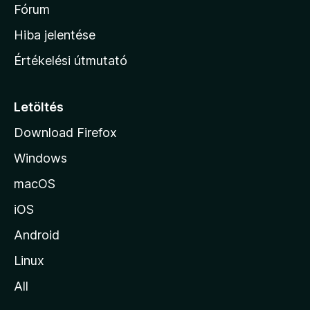
é
h
Fórum
t
s
é
o
e
Hiba jelentése
k
k
n
e
Értékelési útmutató
l
l
é
a
s
p
Letöltés
e
j
k
Download Firefox
á
Windows
r
a
macOS
iOS
Android
Linux
All