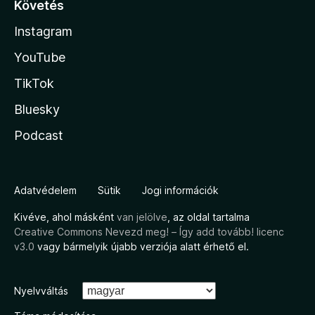
Követés
Instagram
YouTube
TikTok
Bluesky
Podcast
Adatvédelem
Sütik
Jogi információk
Kivéve, ahol másként
van jelölve
, az oldal tartalma
Creative Commons Nevezd meg! – Így add tovább! licenc
v3.0
vagy bármelyik újabb verziója alatt érhető el.
Nyelvváltás