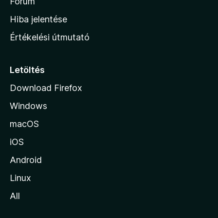
h
Fórum
o
Hiba jelentése
n
Értékelési útmutató
l
a
p
Letöltés
j
Download Firefox
á
Windows
r
a
macOS
iOS
Android
Linux
All