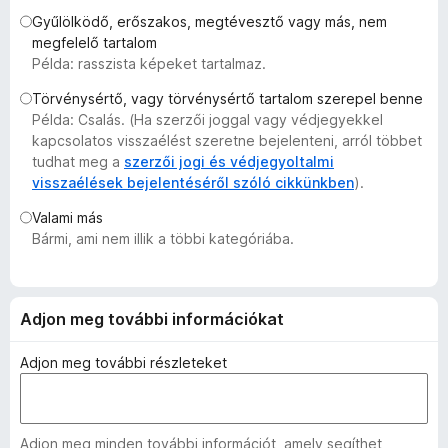
e
Gyűlölködő, erőszakos, megtévesztő vagy más, nem
g
megfelelő tartalom
Példa: rasszista képeket tartalmaz.
é
s
Törvénysértő, vagy törvénysértő tartalom szerepel benne
z
Példa: Csalás. (Ha szerzői joggal vagy védjegyekkel
í
kapcsolatos visszaélést szeretne bejelenteni, arról többet
t
tudhat meg a
szerzői jogi és védjegyoltalmi
visszaélések bejelentéséről szóló cikkünkben
).
ő
k
Valami más
Bármi, ami nem illik a többi kategóriába.
Adjon meg további információkat
Adjon meg további részleteket
Adjon meg minden további információt, amely segíthet