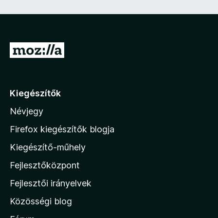
e
z
ő
)
U
g
r
á
Kiegészítők
s
Névjegy
a
M
Firefox kiegészítők blogja
o
Kiegészítő-műhely
z
Fejlesztőközpont
i
l
Fejlesztői irányelvek
l
Közösségi blog
a