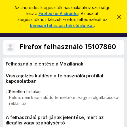
K
Bejelentkezés
Az androidos kiegészítők használatához szüksége
e
lesz a
Firefox for Androidra
. Az asztali
F
É
r
kiegészítőkhöz készült Firefox felfedezéséhez
r
i
keresse fel az asztali oldalunkat
.
t
e
r
e
s
s
e
í
é
f
t
Firefox felhasználó 15107860
s
é
o
s
x
e
l
Felhasználó jelentése a Mozillának
b
v
ö
e
Visszajelzés küldése a felhasználói profillal
t
n
é
kapcsolatban
g
s
e
é
Kéretlen tartalom
Példa: nem kapcsolódó termékeket vagy szolgáltatásokat
s
reklámoz.
z
ő
A felhasználó profiljának jelentése, mert az
k
illegális vagy szabálysértő
i