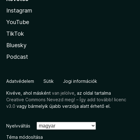
Instagram
YouTube
TikTok
Bluesky
Podcast
Adatvédelem
Sütik
Jogi információk
Kivéve, ahol másként
van jelölve
, az oldal tartalma
Creative Commons Nevezd meg! – Így add tovább! licenc
v3.0
vagy bármelyik újabb verziója alatt érhető el.
Nyelvváltás
Téma módosítása