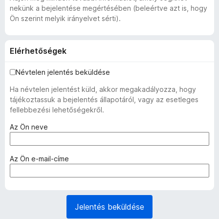
nekünk a bejelentése megértésében (beleértve azt is, hogy
Ön szerint melyik irányelvet sérti).
Elérhetőségek
Névtelen jelentés beküldése
Ha névtelen jelentést küld, akkor megakadályozza, hogy
tájékoztassuk a bejelentés állapotáról, vagy az esetleges
fellebbezési lehetőségekről.
(
Az Ön neve
k
ö
t
(
Az Ön e-mail-címe
e
k
l
ö
e
t
z
e
Jelentés beküldése
ő
l
)