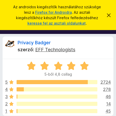
K
Bejelentkezés
Az androidos kiegészítők használatához szüksége
e
lesz a
Firefox for Androidra
. Az asztali
F
É
r
kiegészítőkhöz készült Firefox felfedezéséhez
r
i
keresse fel az asztali oldalunkat
.
t
e
r
e
s
s
e
í
é
f
t
P
Privacy Badger
s
é
o
s
szerző:
EFF Technologists
x
e
r
l
b
v
C
ö
e
i
t
s
n
é
5-ből 4,8 csillag
i
g
s
v
l
e
5
2724
é
l
4
278
s
a
a
z
3
46
g
ő
o
c
2
14
s
k
1
45
é
i