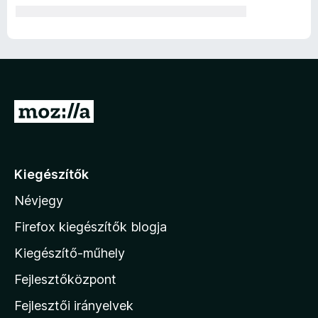
U
g
r
á
Kiegészítők
s
Névjegy
a
M
Firefox kiegészítők blogja
o
Kiegészítő-műhely
z
Fejlesztőközpont
i
l
Fejlesztői irányelvek