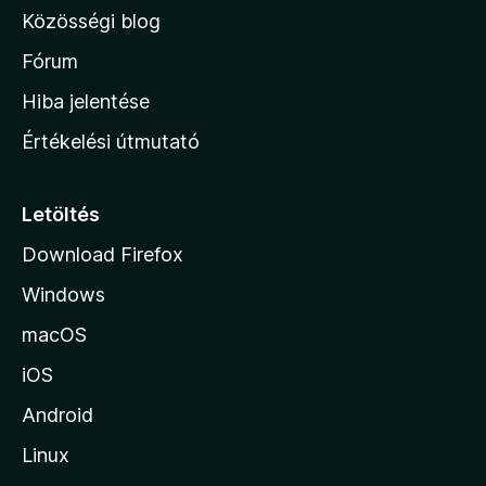
l
Közösségi blog
a
h
Fórum
o
Hiba jelentése
n
Értékelési útmutató
l
a
p
Letöltés
j
Download Firefox
á
Windows
r
a
macOS
iOS
Android
Linux