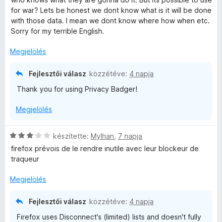
g
é
for war? Lets be honest we dont know what is it will be done
o
r
with those data. I mean we dont know where how when etc.
s
t
Sorry for my terrible English.
é
é
r
k
Megjelölés
t
e
é
l
Fejlesztői válasz
közzétéve:
4 napja
k
é
Thank you for using Privacy Badger!
e
s
l
:
Megjelölés
é
5
s
/
:
5
C
készítette:
Mylhan
,
7 napja
5
s
firefox prévois de le rendre inutile avec leur blockeur de
/
i
traqueur
5
l
l
Megjelölés
a
g
Fejlesztői válasz
közzétéve:
4 napja
o
Firefox uses Disconnect's (limited) lists and doesn't fully
s