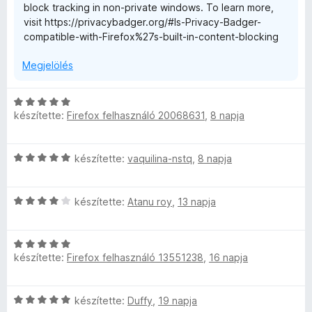
block tracking in non-private windows. To learn more,
é
visit https://privacybadger.org/#Is-Privacy-Badger-
r
compatible-with-Firefox%27s-built-in-content-blocking
t
é
Megjelölés
k
e
l
C
é
készítette:
Firefox felhasználó 20068631
,
8 napja
s
s
i
:
l
3
C
készítette:
vaquilina-nstq
,
8 napja
l
/
s
a
5
i
g
C
l
készítette:
Atanu roy
,
13 napja
o
s
l
s
i
a
é
C
l
g
r
készítette:
Firefox felhasználó 13551238
,
16 napja
s
l
o
t
i
a
s
é
l
g
é
k
C
készítette:
Duffy
,
19 napja
l
o
r
e