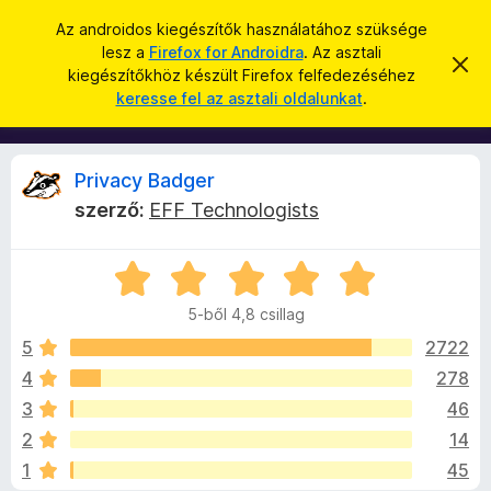
K
Bejelentkezés
Az androidos kiegészítők használatához szüksége
e
lesz a
Firefox for Androidra
. Az asztali
F
É
r
kiegészítőkhöz készült Firefox felfedezéséhez
r
i
keresse fel az asztali oldalunkat
.
t
e
r
e
s
s
e
í
é
f
t
P
Privacy Badger
s
é
o
s
szerző:
EFF Technologists
x
e
r
l
b
v
C
ö
e
i
t
s
n
é
5-ből 4,8 csillag
i
g
s
v
l
e
5
2722
é
l
4
278
s
a
a
z
3
46
g
ő
o
c
2
14
s
k
1
45
é
i