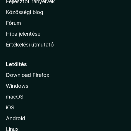
Fejlesztői irányelvek
l
Közösségi blog
a
h
Fórum
o
Hiba jelentése
n
Értékelési útmutató
l
a
p
Letöltés
j
Download Firefox
á
Windows
r
a
macOS
iOS
Android
Linux