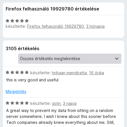
y
r
e
Firefox felhasználó 19929780 értékelése
t
g
B
é
é
k
C
s
készítette:
Firefox felhasználó 19929780
,
3 hónapja
a
e
s
z
l
i
é
l
í
d
s
l
t
3105 értékelés
:
a
ő
g
4
g
k
,
o
e
8
s
C
készítette:
hrihaan mendiratta
,
16 órája
/
é
s
this is very good and useful
5
r
r
i
t
l
Megjelölés
é
é
l
k
a
C
készítette:
gotn
,
3 napja
e
g
r
s
l
A great way to prevent my data from sitting on a random
o
i
é
server somewhere. I wish I knew about this sooner before
s
l
t
s
Tech companies already knew everything about me. Still,
é
l