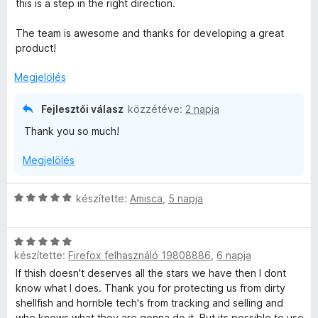
:
this is a step in the right direction.
r
a
5
é
t
g
/
The team is awesome and thanks for developing a great
é
o
5
product!
k
k
s
e
é
Megjelölés
l
r
e
é
t
Fejlesztői válasz
közzétéve:
2 napja
s
é
l
Thank you so much!
:
k
5
e
é
Megjelölés
/
l
5
é
s
s
C
készítette:
Amisca
,
5 napja
:
s
5
e
i
/
C
l
5
készítette:
Firefox felhasználó 19808886
,
6 napja
s
l
i
i
a
If thish doesn't deserves all the stars we have then I dont
l
g
know what I does. Thank you for protecting us from dirty
l
o
shellfish and horrible tech's from tracking and selling and
a
s
who knows what they are gonna do it. But its possible to use