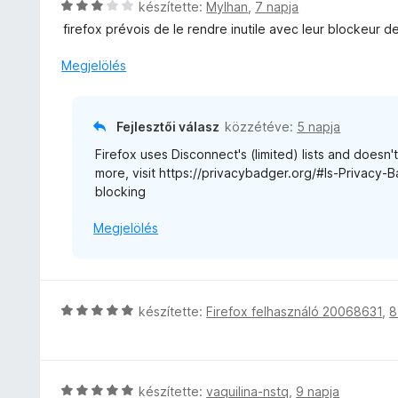
C
készítette:
Mylhan
,
7 napja
:
s
firefox prévois de le rendre inutile avec leur blockeur d
5
i
/
l
Megjelölés
5
l
a
g
Fejlesztői válasz
közzétéve:
5 napja
o
Firefox uses Disconnect's (limited) lists and doesn'
s
more, visit https://privacybadger.org/#Is-Privacy-
é
blocking
r
t
Megjelölés
é
k
e
l
é
C
készítette:
Firefox felhasználó 20068631
,
8
s
s
:
i
3
l
/
l
C
készítette:
vaquilina-nstq
,
9 napja
5