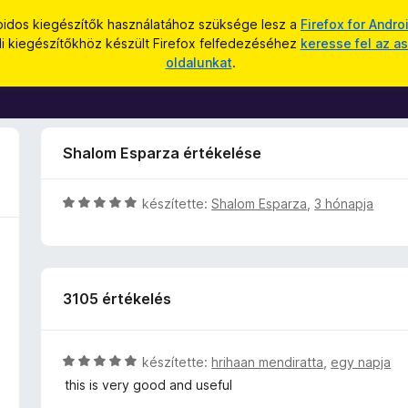
oidos kiegészítők használatához szüksége lesz a
Firefox for Andro
li kiegészítőkhöz készült Firefox felfedezéséhez
keresse fel az as
oldalunkat
.
Shalom Esparza értékelése
C
készítette:
Shalom Esparza
,
3 hónapja
s
i
l
l
3105 értékelés
a
g
o
s
C
készítette:
hrihaan mendiratta
,
egy napja
é
s
this is very good and useful
r
i