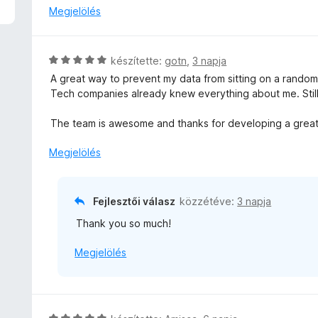
t
l
Megjelölés
é
l
k
a
e
g
C
készítette:
gotn
,
3 napja
l
o
s
é
A great way to prevent my data from sitting on a rando
s
i
s
Tech companies already knew everything about me. Still, t
é
l
:
r
l
5
The team is awesome and thanks for developing a great
t
a
/
é
g
Megjelölés
5
k
o
e
s
l
é
Fejlesztői válasz
közzétéve:
3 napja
é
r
s
Thank you so much!
t
:
é
5
Megjelölés
k
/
e
5
l
é
s