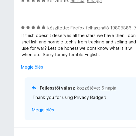
C
készítette:
Amisca
,
6 napja
:
s
5
i
/
l
5
l
C
készítette:
Firefox felhasználó 19808886
,
a
s
If thish doesn't deserves all the stars we have then I do
g
i
shellfish and horrible tech's from tracking and selling a
o
l
use for war? Lets be honest we dont know what is it wi
s
l
when etc. Sorry for my terrible English.
é
a
r
g
Megjelölés
t
o
é
s
k
é
Fejlesztői válasz
közzétéve:
5 napja
e
r
l
Thank you for using Privacy Badger!
t
é
é
s
Megjelölés
k
:
e
5
l
/
é
5
s