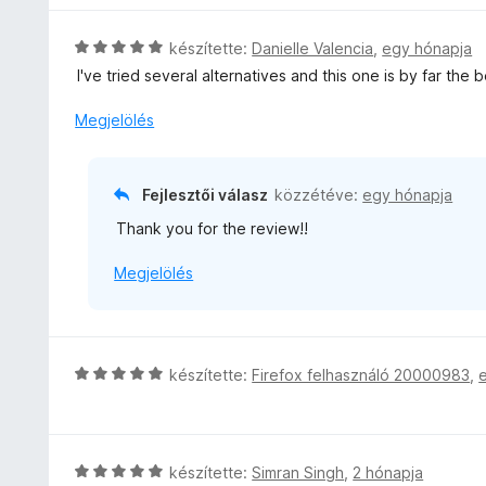
t
o
/
l
é
é
s
5
l
s
C
készítette:
Danielle Valencia
,
egy hónapja
k
é
a
:
s
e
I've tried several alternatives and this one is by far the
r
g
5
i
l
t
o
/
l
é
Megjelölés
é
s
5
l
s
k
é
a
:
e
r
g
5
l
Fejlesztői válasz
közzétéve:
egy hónapja
t
o
/
é
é
Thank you for the review!!
s
5
s
k
é
:
e
Megjelölés
r
5
l
t
/
é
é
5
s
k
:
e
C
készítette:
Firefox felhasználó 20000983
,
4
l
s
/
é
i
5
s
l
:
l
C
készítette:
Simran Singh
,
2 hónapja
5