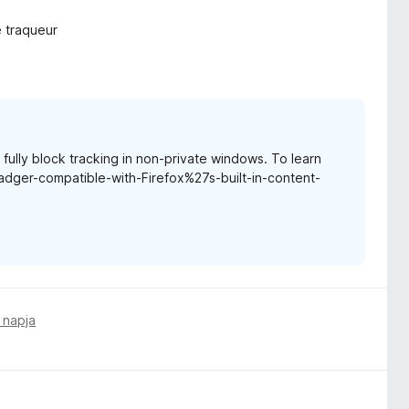
e traqueur
t fully block tracking in non-private windows. To learn
Badger-compatible-with-Firefox%27s-built-in-content-
 napja