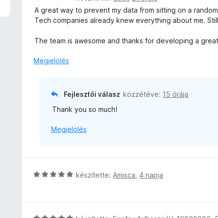
t
s
A great way to prevent my data from sitting on a rando
é
i
Tech companies already knew everything about me. Still, t
k
l
e
l
The team is awesome and thanks for developing a great
l
a
é
g
Megjelölés
s
o
:
s
5
é
Fejlesztői válasz
közzétéve:
15 órája
/
r
5
Thank you so much!
t
é
Megjelölés
k
e
l
é
s
C
készítette:
Amisca
,
4 napja
:
s
5
i
/
l
5
l