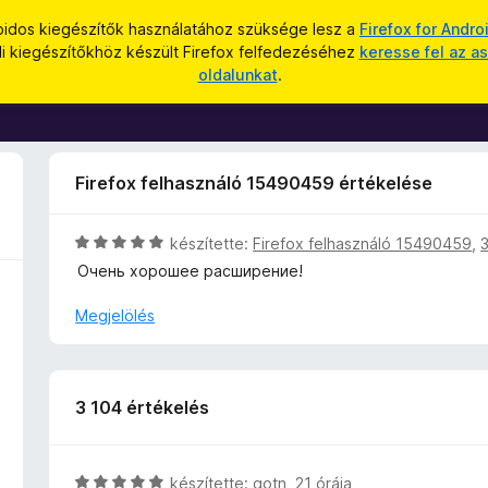
oidos kiegészítők használatához szüksége lesz a
Firefox for Andro
li kiegészítőkhöz készült Firefox felfedezéséhez
keresse fel az as
oldalunkat
.
Firefox felhasználó 15490459 értékelése
C
készítette:
Firefox felhasználó 15490459
,
s
Очень хорошее расширение!
i
l
Megjelölés
l
a
g
o
3 104 értékelés
s
é
r
C
készítette:
gotn
,
21 órája