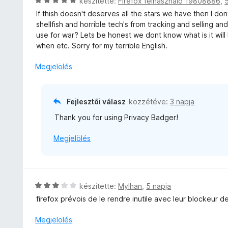
C
készítette:
Firefox felhasználó 19808886
,
a
s
If thish doesn't deserves all the stars we have then I do
g
i
shellfish and horrible tech's from tracking and selling a
o
l
use for war? Lets be honest we dont know what is it wi
s
l
when etc. Sorry for my terrible English.
é
a
r
g
Megjelölés
t
o
é
s
k
é
Fejlesztői válasz
közzétéve:
3 napja
e
r
l
Thank you for using Privacy Badger!
t
é
é
s
Megjelölés
k
:
e
5
l
/
é
5
s
C
készítette:
Mylhan
,
5 napja
:
s
firefox prévois de le rendre inutile avec leur blockeur d
5
i
/
l
Megjelölés
5