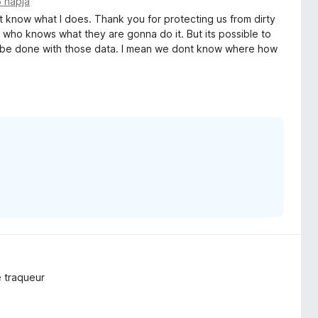
5 napja
nt know what I does. Thank you for protecting us from dirty
nd who knows what they are gonna do it. But its possible to
ll be done with those data. I mean we dont know where how
e traqueur