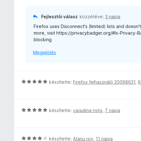
l
a
g
Fejlesztői válasz
közzétéve:
3 napja
o
Firefox uses Disconnect's (limited) lists and doesn'
s
more, visit https://privacybadger.org/#Is-Privacy-
é
blocking
r
t
Megjelölés
é
k
e
l
é
C
készítette:
Firefox felhasználó 20068631
,
6
s
s
:
i
3
l
/
l
C
készítette:
vaquilina-nstq
,
7 napja
5
a
s
g
i
o
l
s
l
C
készítette:
Atanu roy
,
11 napja