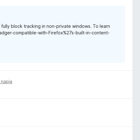
t fully block tracking in non-private windows. To learn
Badger-compatible-with-Firefox%27s-built-in-content-
 napja