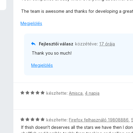
t
l
é
l
The team is awesome and thanks for developing a great
k
a
e
g
Megjelölés
l
o
é
s
s
é
Fejlesztői válasz
közzétéve:
17 órája
:
r
5
Thank you so much!
t
/
é
5
Megjelölés
k
e
l
é
s
C
készítette:
Amisca
,
4 napja
:
s
5
i
/
l
5
l
C
készítette:
Firefox felhasználó 19808886
,
a
s
If thish doesn't deserves all the stars we have then I do
g
i