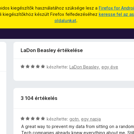
oidos kiegészítők használatához szüksége lesz a
Firefox for Andro
li kiegészítőkhöz készült Firefox felfedezéséhez
keresse fel az as
oldalunkat
.
LaDon Beasley értékelése
C
készítette:
LaDon Beasley
,
egy éve
s
i
l
l
3 104 értékelés
a
g
o
s
C
készítette:
gotn
,
egy napja
é
s
A great way to prevent my data from sitting on a rando
r
i
Tech companies already knew everything about me. Still, t