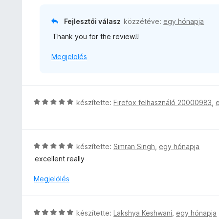
k
é
a
:
e
r
g
5
l
Fejlesztői válasz
közzétéve:
egy hónapja
t
o
/
é
é
Thank you for the review!!
s
5
s
k
é
:
e
Megjelölés
r
5
l
t
/
é
é
5
s
k
:
e
C
készítette:
Firefox felhasználó 20000983
,
4
l
s
/
é
i
5
s
l
:
l
C
készítette:
Simran Singh
,
egy hónapja
5
a
s
excellent really
/
g
i
5
o
l
Megjelölés
s
l
é
a
r
g
C
készítette:
Lakshya Keshwani
,
egy hónapja
t
o