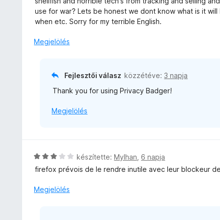
shellfish and horrible tech's from tracking and selling a
o
l
use for war? Lets be honest we dont know what is it wi
s
l
when etc. Sorry for my terrible English.
é
a
r
g
Megjelölés
t
o
é
s
k
é
Fejlesztői válasz
közzétéve:
3 napja
e
r
l
Thank you for using Privacy Badger!
t
é
é
s
Megjelölés
k
:
e
5
l
/
é
5
s
C
készítette:
Mylhan
,
6 napja
:
s
firefox prévois de le rendre inutile avec leur blockeur d
5
i
/
l
Megjelölés
5
l
a
g