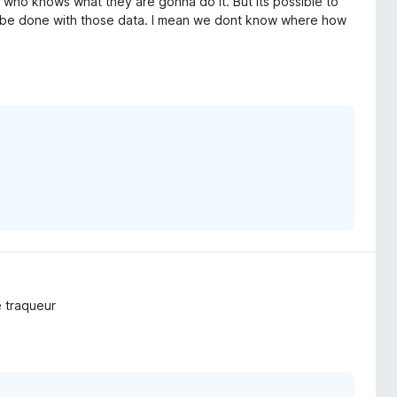
nd who knows what they are gonna do it. But its possible to
ll be done with those data. I mean we dont know where how
e traqueur