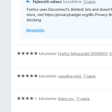
Fejlesztői válasz
közzétéve:
3 napja
o
Firefox uses Disconnect's (limited) lists and doesn'
s
more, visit https://privacybadger.org/#Is-Privacy-
é
blocking
r
t
Megjelölés
é
k
e
l
é
C
készítette:
Firefox felhasználó 20068631
,
6
s
s
:
i
3
l
/
l
C
készítette:
vaquilina-nstq
,
7 napja
5
a
s
g
i
o
l
s
l
C
készítette:
Atanu roy
,
11 napja
é
a
s
r
g
i
t