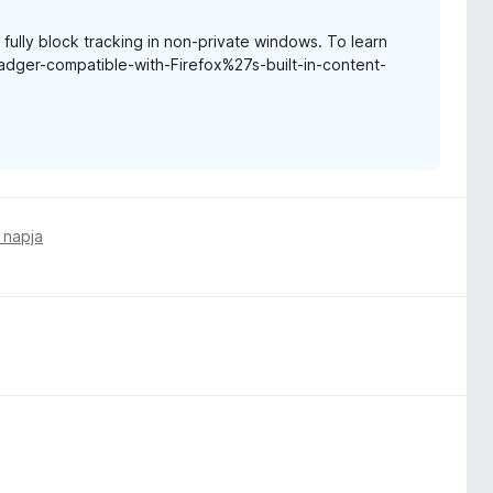
t fully block tracking in non-private windows. To learn
Badger-compatible-with-Firefox%27s-built-in-content-
 napja