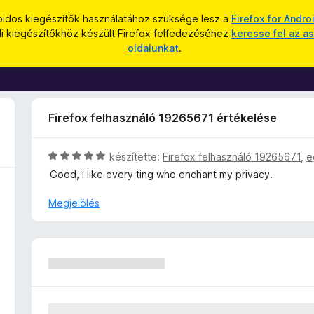
oidos kiegészítők használatához szüksége lesz a
Firefox for Andro
li kiegészítőkhöz készült Firefox felfedezéséhez
keresse fel az as
oldalunkat
.
Firefox felhasználó 19265671 értékelése
C
készítette:
Firefox felhasználó 19265671
,
e
s
Good, i like every ting who enchant my privacy.
i
l
Megjelölés
l
a
g
o
s
é
r