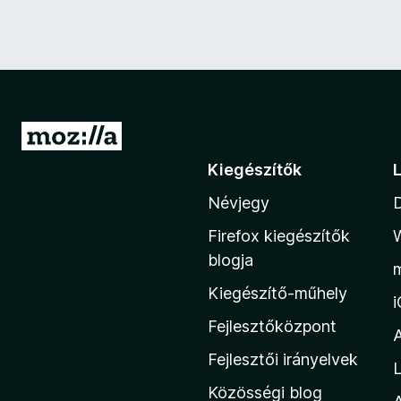
U
g
Kiegészítők
r
Névjegy
á
s
Firefox kiegészítők
a
blogja
M
Kiegészítő-műhely
o
z
Fejlesztőközpont
i
Fejlesztői irányelvek
L
l
Közösségi blog
l