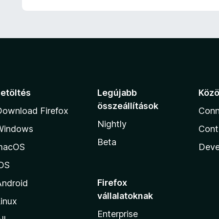
Letöltés
Legújabb
Köz
összeállítások
Download Firefox
Conn
Nightly
Windows
Cont
Beta
macOS
Deve
iOS
Firefox
Android
vállalatoknak
inux
Enterprise