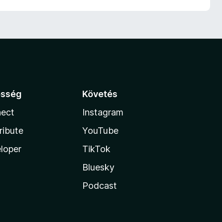
össég
Követés
ect
Instagram
ribute
YouTube
loper
TikTok
Bluesky
Podcast