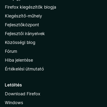
M
Firefox kiegészítők blogja
o
Kiegészítő-műhely
z
Fejlesztőközpont
i
l
Fejlesztői irányelvek
l
Közösségi blog
a
h
Fórum
o
Hiba jelentése
n
Értékelési útmutató
l
a
p
Letöltés
j
Download Firefox
á
Windows
r