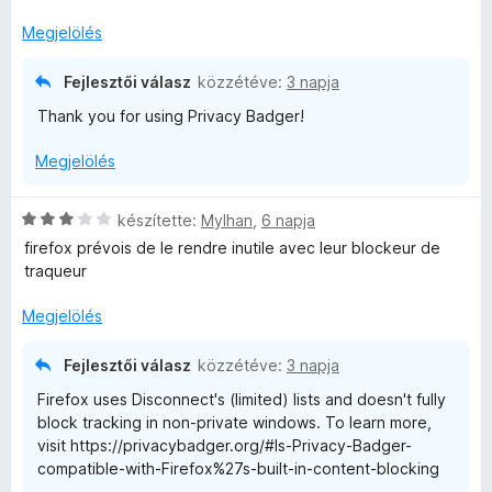
é
é
r
k
Megjelölés
t
e
é
l
Fejlesztői válasz
közzétéve:
3 napja
k
é
Thank you for using Privacy Badger!
e
s
l
:
Megjelölés
é
5
s
/
:
5
C
készítette:
Mylhan
,
6 napja
5
s
firefox prévois de le rendre inutile avec leur blockeur de
/
i
traqueur
5
l
l
Megjelölés
a
g
Fejlesztői válasz
közzétéve:
3 napja
o
Firefox uses Disconnect's (limited) lists and doesn't fully
s
block tracking in non-private windows. To learn more,
é
visit https://privacybadger.org/#Is-Privacy-Badger-
r
compatible-with-Firefox%27s-built-in-content-blocking
t