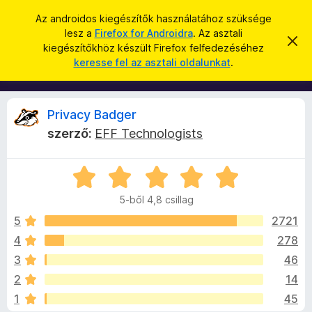
K
Bejelentkezés
Az androidos kiegészítők használatához szüksége
e
lesz a
Firefox for Androidra
. Az asztali
F
É
r
kiegészítőkhöz készült Firefox felfedezéséhez
r
i
keresse fel az asztali oldalunkat
.
t
e
r
e
s
s
e
í
é
f
t
P
Privacy Badger
s
é
o
s
szerző:
EFF Technologists
x
e
r
l
b
v
C
ö
e
i
t
s
n
é
5-ből 4,8 csillag
i
g
s
v
l
e
5
2721
é
l
4
278
s
a
a
z
3
46
g
ő
o
c
2
14
s
k
1
45
é
i