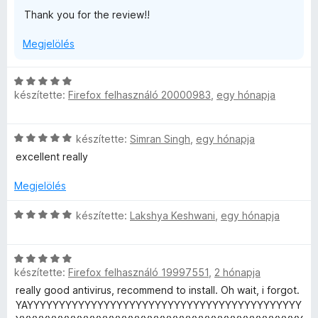
o
r
k
s
/
Thank you for the review!!
s
t
e
:
5
é
é
l
5
Megjelölés
r
k
é
/
t
e
s
5
é
l
:
C
k
é
5
készítette:
Firefox felhasználó 20000983
,
egy hónapja
s
e
s
/
i
l
:
5
l
é
4
C
készítette:
Simran Singh
,
egy hónapja
l
s
/
s
a
excellent really
:
5
i
g
5
l
o
Megjelölés
/
l
s
5
a
C
é
készítette:
Lakshya Keshwani
,
egy hónapja
g
s
r
o
i
t
s
C
l
é
é
készítette:
Firefox felhasználó 19997551
,
2 hónapja
s
l
k
r
i
a
e
really good antivirus, recommend to install. Oh wait, i forgot.
t
l
g
l
YAYYYYYYYYYYYYYYYYYYYYYYYYYYYYYYYYYYYYYYYYYYY
é