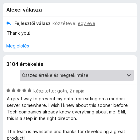
y
r
e
Alexei válasza
t
g
B
é
é
k
Fejlesztői válasz
közzétéve:
egy éve
s
a
e
Thank you!
z
l
é
í
d
Megjelölés
s
t
:
ő
g
4
3104 értékelés
k
,
e
8
/
5
r
C
készítette:
gotn
,
2 napja
s
A great way to prevent my data from sitting on a random
i
é
server somewhere. I wish I knew about this sooner before
l
Tech companies already knew everything about me. Still,
l
this is a step in the right direction.
r
a
g
The team is awesome and thanks for developing a great
t
o
product!