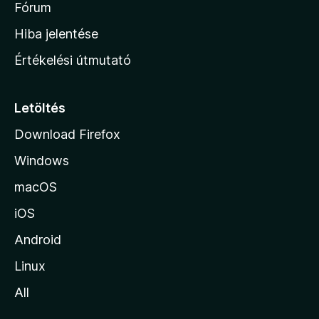
h
Fórum
o
Hiba jelentése
n
Értékelési útmutató
l
a
p
Letöltés
j
Download Firefox
á
Windows
r
a
macOS
iOS
Android
Linux
All