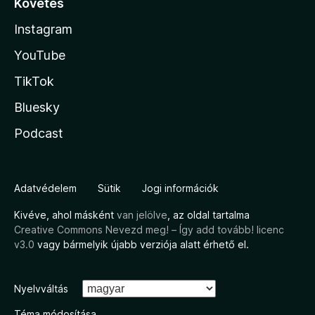
Követés
Instagram
YouTube
TikTok
Bluesky
Podcast
Adatvédelem
Sütik
Jogi információk
Kivéve, ahol másként
van jelölve
, az oldal tartalma
Creative Commons Nevezd meg! – Így add tovább! licenc
v3.0
vagy bármelyik újabb verziója alatt érhető el.
Nyelvváltás
Téma módosítása