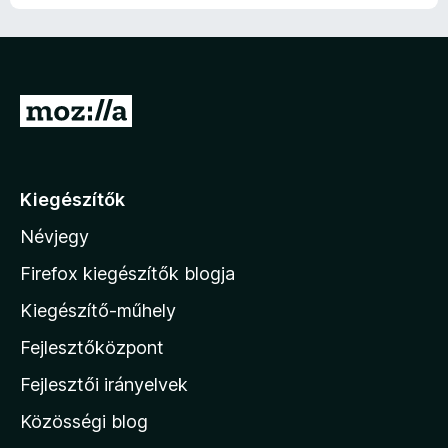
U
g
r
á
Kiegészítők
s
Névjegy
a
M
Firefox kiegészítők blogja
o
Kiegészítő-műhely
z
Fejlesztőközpont
i
l
Fejlesztői irányelvek
l
Közösségi blog
a