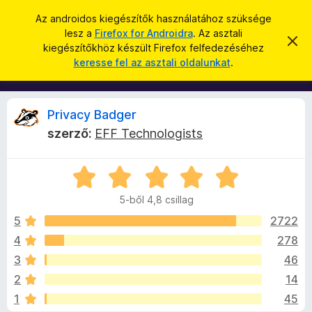
K
Bejelentkezés
Az androidos kiegészítők használatához szüksége
e
lesz a
Firefox for Androidra
. Az asztali
F
É
r
kiegészítőkhöz készült Firefox felfedezéséhez
r
i
keresse fel az asztali oldalunkat
.
t
e
r
e
s
s
e
í
é
f
t
P
Privacy Badger
s
é
o
s
szerző:
EFF Technologists
x
e
r
l
b
v
C
ö
e
i
t
s
n
é
5-ből 4,8 csillag
i
g
s
v
l
e
5
2722
é
l
4
278
s
a
a
z
3
46
g
ő
o
c
2
14
s
k
1
45
é
i