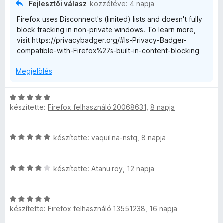
g
Fejlesztői válasz
közzétéve:
4 napja
o
Firefox uses Disconnect's (limited) lists and doesn't fully
s
block tracking in non-private windows. To learn more,
é
visit https://privacybadger.org/#Is-Privacy-Badger-
r
compatible-with-Firefox%27s-built-in-content-blocking
t
é
Megjelölés
k
e
l
C
é
készítette:
Firefox felhasználó 20068631
,
8 napja
s
s
i
:
l
3
C
készítette:
vaquilina-nstq
,
8 napja
l
/
s
a
5
i
g
C
l
készítette:
Atanu roy
,
12 napja
o
s
l
s
i
a
é
C
l
g
r
készítette:
Firefox felhasználó 13551238
,
16 napja
s
l
o
t
i
a
s
é