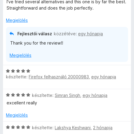
s
l
o
I've tried several alternatives and this one is by far the best.
t
e
s
/
i
a
s
Straightforward and does the job perfectly.
é
l
:
5
l
g
é
k
é
5
l
o
r
Megjelölés
e
s
/
a
s
t
l
:
5
g
é
é
é
5
Fejlesztői válasz
közzétéve:
egy hónapja
o
r
k
s
/
Thank you for the review!!
s
t
e
:
5
é
é
l
5
Megjelölés
r
k
é
/
t
e
s
5
é
l
:
C
k
é
5
készítette:
Firefox felhasználó 20000983
,
egy hónapja
s
e
s
/
i
l
:
5
l
é
4
C
készítette:
Simran Singh
,
egy hónapja
l
s
/
s
a
excellent really
:
5
i
g
5
l
o
Megjelölés
/
l
s
5
a
C
é
készítette:
Lakshya Keshwani
,
2 hónapja
g
s
r