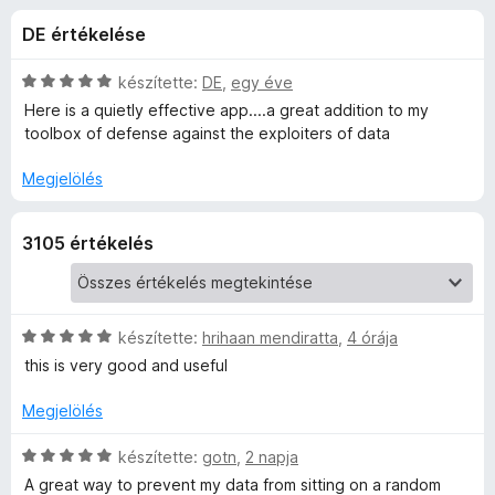
y
r
e
DE értékelése
t
g
B
é
é
k
C
készítette:
DE
,
egy éve
s
a
e
s
Here is a quietly effective app....a great addition to my
z
l
i
toolbox of defense against the exploiters of data
é
l
í
d
s
l
t
Megjelölés
:
a
ő
g
4
g
k
3105 értékelés
,
o
e
8
s
/
é
5
r
r
t
C
készítette:
hrihaan mendiratta
,
4 órája
é
s
this is very good and useful
é
k
i
e
l
Megjelölés
r
l
l
é
a
C
készítette:
gotn
,
2 napja
t
s
g
s
A great way to prevent my data from sitting on a random