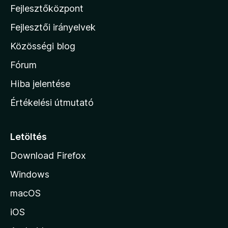
Fejlesztőközpont
i
l
Fejlesztői irányelvek
l
Közösségi blog
a
h
Fórum
o
Hiba jelentése
n
Értékelési útmutató
l
a
p
Letöltés
j
Download Firefox
á
Windows
r
a
macOS
iOS