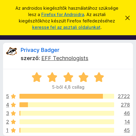
K
Bejelentkezés
Az androidos kiegészítők használatához szüksége
e
lesz a
Firefox for Androidra
. Az asztali
F
É
r
kiegészítőkhöz készült Firefox felfedezéséhez
r
i
keresse fel az asztali oldalunkat
.
t
e
r
e
s
s
e
í
é
f
t
P
Privacy Badger
s
é
o
s
szerző:
EFF Technologists
x
e
r
l
b
v
C
ö
e
i
t
s
n
é
5-ből 4,8 csillag
i
g
s
v
l
e
5
2722
é
l
4
278
s
a
a
z
3
46
g
ő
o
c
2
14
s
k
1
45
é
i