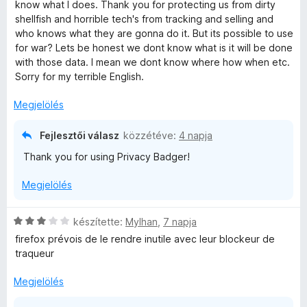
l
g
know what I does. Thank you for protecting us from dirty
l
o
shellfish and horrible tech's from tracking and selling and
a
s
who knows what they are gonna do it. But its possible to use
g
é
for war? Lets be honest we dont know what is it will be done
o
r
with those data. I mean we dont know where how when etc.
s
t
Sorry for my terrible English.
é
é
r
k
Megjelölés
t
e
é
l
Fejlesztői válasz
közzétéve:
4 napja
k
é
Thank you for using Privacy Badger!
e
s
l
:
Megjelölés
é
5
s
/
:
5
C
készítette:
Mylhan
,
7 napja
5
s
firefox prévois de le rendre inutile avec leur blockeur de
/
i
traqueur
5
l
l
Megjelölés
a