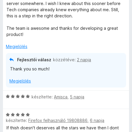
:
o
i
server somewhere. I wish I knew about this sooner before
5
s
l
é
Tech companies already knew everything about me. Still,
/
é
l
this is a step in the right direction.
5
r
a
k
t
g
The team is awesome and thanks for developing a great
é
o
product!
e
k
s
e
é
Megjelölés
l
l
r
é
t
Fejlesztői válasz
közzétéve:
2 napja
s
é
é
Thank you so much!
:
k
5
e
s
Megjelölés
/
l
5
é
e
s
C
készítette:
Amisca
,
5 napja
:
s
5
i
i
/
C
l
5
készítette:
Firefox felhasználó 19808886
,
6 napja
s
l
i
a
If thish doesn't deserves all the stars we have then I dont