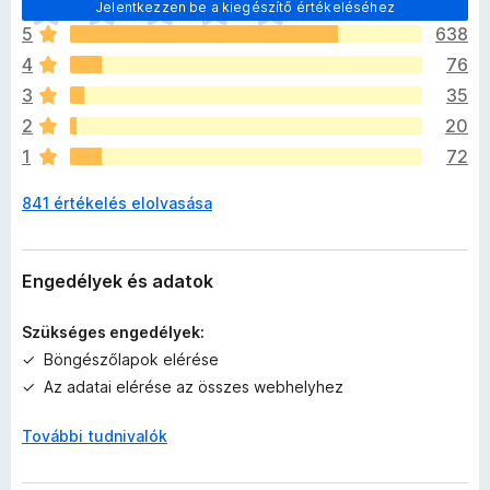
M
Jelentkezzen be a kiegészítő értékeléséhez
é
5
638
g
4
76
n
i
3
35
n
2
20
c
1
72
s
e
841 értékelés elolvasása
n
e
k
c
Engedélyek és adatok
s
i
Szükséges engedélyek:
l
Böngészőlapok elérése
l
Az adatai elérése az összes webhelyhez
a
g
További tudnivalók
o
s
é