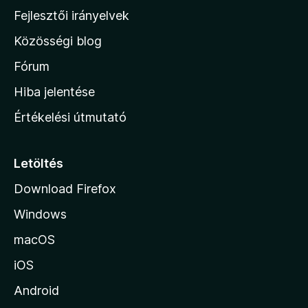
l
Fejlesztői irányelvek
l
Közösségi blog
a
h
Fórum
o
Hiba jelentése
n
Értékelési útmutató
l
a
p
Letöltés
j
Download Firefox
á
Windows
r
a
macOS
iOS
Android