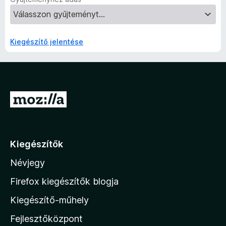
Kiegészítő jelentése
U
g
r
á
Kiegészítők
s
Névjegy
a
M
Firefox kiegészítők blogja
o
Kiegészítő-műhely
z
Fejlesztőközpont
i