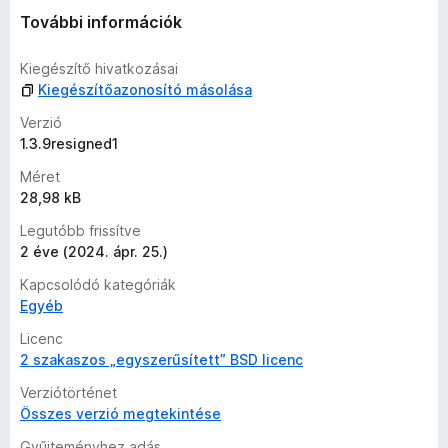
r
További információk
t
é
Kiegészítő hivatkozásai
k
Kiegészítőazonosító másolása
e
l
Verzió
é
1.3.9resigned1
s
Méret
e
28,98 kB
k
Legutóbb frissítve
2 éve (2024. ápr. 25.)
Kapcsolódó kategóriák
Egyéb
Licenc
2 szakaszos „egyszerűsített” BSD licenc
Verziótörténet
Összes verzió megtekintése
Gyűjteményhez adás