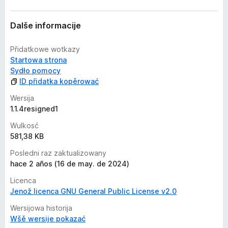
n
o
ć
Dalše informacije
e
n
Přidatkowe wotkazy
j
Startowa strona
a
Sydło pomocy
n
ID přidatka kopěrować
j
e
Wersija
j
1.1.4resigned1
s
Wulkosć
u
581,38 KB
Posledni raz zaktualizowany
hace 2 años (16 de may. de 2024)
Licenca
Jenož licenca GNU General Public License v2.0
Wersijowa historija
Wšě wersije pokazać