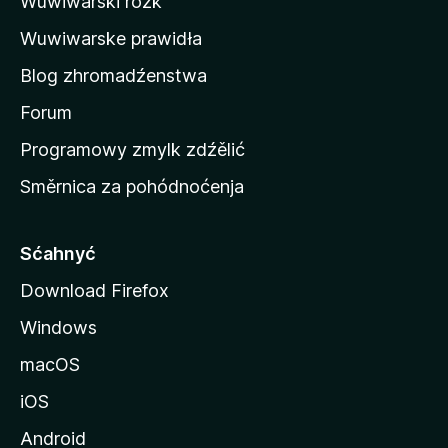
Wuwiwarski róžk
j
s
Wuwiwarske prawidła
t
Blog zhromadźenstwa
r
o
Forum
n
Programowy zmylk zdźělić
j
Směrnica za pohódnoćenja
e
M
o
Sćahnyć
z
Download Firefox
i
Windows
l
l
macOS
a
iOS
Android