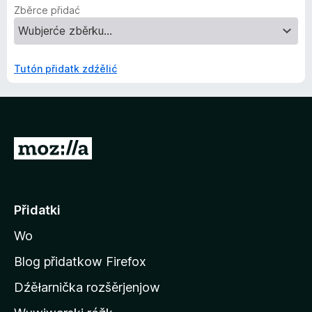
Zběrce přidać
Tutón přidatk zdźělić
K
s
t
a
Přidatki
r
Wo
t
o
Blog přidatkow Firefox
w
Dźěłarnička rozšěrjenjow
e