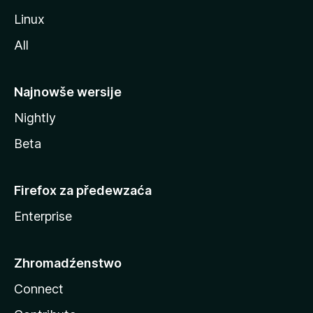
Linux
All
Najnowše wersije
Nightly
Beta
Firefox za předewzaća
Enterprise
Zhromadźenstwo
Connect