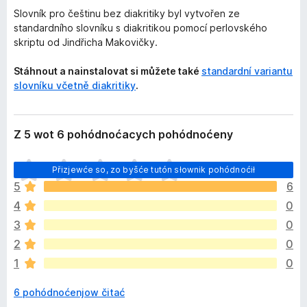
Slovník pro češtinu bez diakritiky byl vytvořen ze
standardního slovníku s diakritikou pomocí perlovského
skriptu od Jindřicha Makovičky.
Stáhnout a nainstalovat si můžete také
standardní variantu
slovníku včetně diakritiky
.
Z 5 wot 6 pohódnoćacych pohódnoćeny
H
Přizjewće so, zo byšće tutón słownik pohódnoćił
i
5
6
š
4
0
ć
e
3
0
p
2
0
o
1
0
h
ó
6 pohódnoćenjow čitać
d