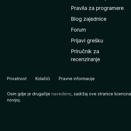
n
Pravila za programere
u
Blog zajednice
s
t
Forum
r
Prijavi grešku
a
Priručnik za
n
recenziranje
i
c
u
Privatnost
Kolačići
Pravne informacije
M
o
Osim gdje je drugačije
navedeno
, sadržaj ove stranice licenci
z
novijoj.
i
l
l