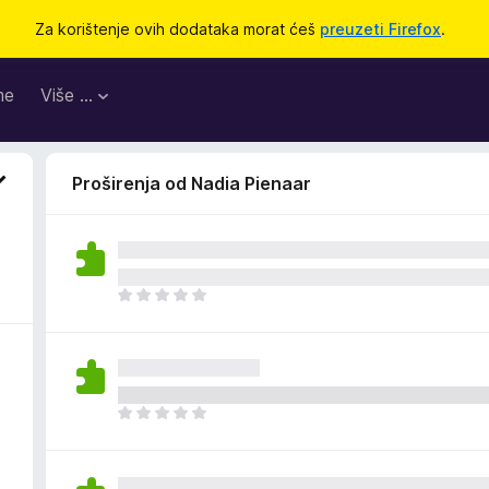
Za korištenje ovih dodataka morat ćeš
preuzeti Firefox
.
me
Više …
Proširenja od Nadia Pienaar
J
o
š
n
e
m
J
a
o
o
š
c
n