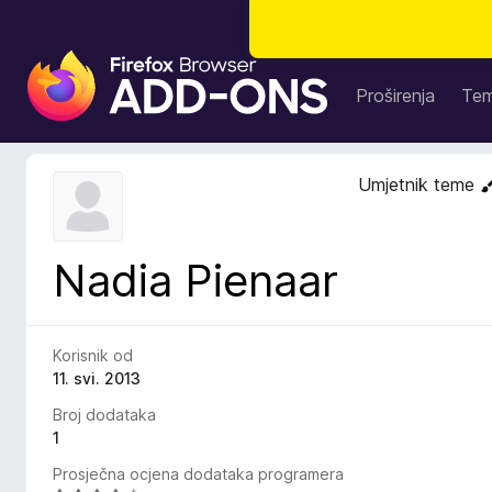
D
o
Proširenja
Te
d
a
c
Umjetnik teme
i
z
a
Nadia Pienaar
p
r
e
g
Korisnik od
l
11. svi. 2013
e
Broj dodataka
d
1
n
Prosječna ocjena dodataka programera
i