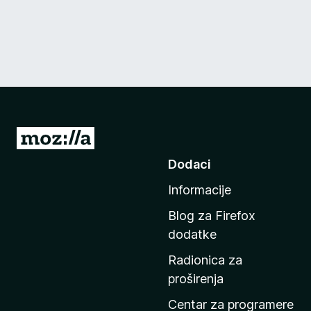
I
d
Dodaci
i
Informacije
n
a
Blog za Firefox
p
dodatke
o
Radionica za
č
proširenja
e
t
Centar za programere