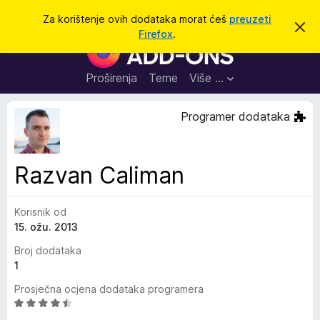
T
Prijavi se
Za korištenje ovih dodataka morat ćeš
preuzeti
O
r
Firefox
.
d
D
a
b
o
a
ž
c
d
Proširenja
Teme
Više …
i
i
a
o
v
c
Programer dodataka
u
i
o
b
z
a
a
v
Razvan Caliman
i
p
j
r
e
s
Korisnik od
e
t
15. ožu. 2013
g
l
Broj dodataka
e
1
d
Prosječna ocjena dodataka programera
n
O
i
c