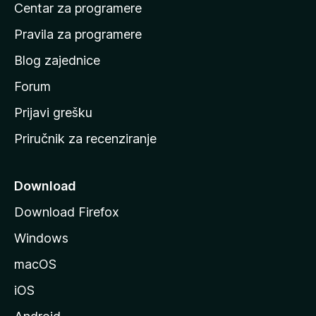
Centar za programere
t
n
Pravila za programere
u
Blog zajednice
s
t
Forum
r
Prijavi grešku
a
Priručnik za recenziranje
n
i
c
Download
u
Download Firefox
M
Windows
o
z
macOS
i
iOS
l
l