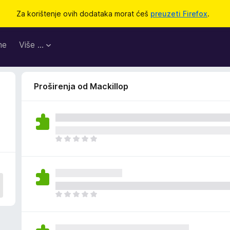
Za korištenje ovih dodataka morat ćeš
preuzeti Firefox
.
me
Više …
Proširenja od Mackillop
J
o
š
n
e
m
J
a
o
o
š
c
n