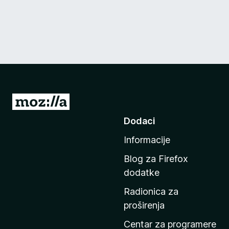
I
d
Dodaci
i
Informacije
n
a
Blog za Firefox
p
dodatke
o
Radionica za
č
proširenja
e
t
Centar za programere