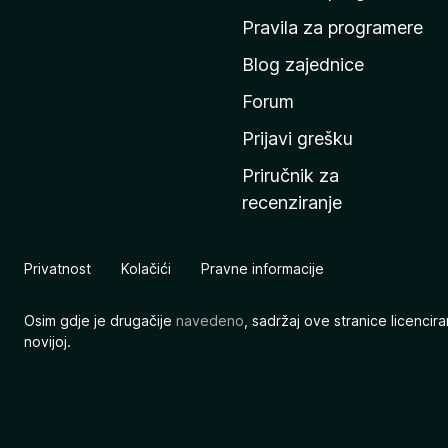
n
Pravila za programere
u
Blog zajednice
s
t
Forum
r
Prijavi grešku
a
Priručnik za
n
recenziranje
i
c
u
Privatnost
Kolačići
Pravne informacije
M
o
Osim gdje je drugačije
navedeno
, sadržaj ove stranice licenci
z
novijoj.
i
l
l