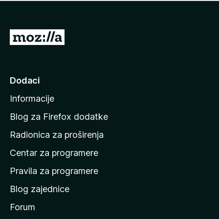
n
j
e
e
m
n
a
I
a
o
d
c
i
j
e
n
Dodaci
n
a
a
Informacije
p
o
Blog za Firefox dodatke
č
Radionica za proširenja
e
Centar za programere
t
n
Pravila za programere
u
Blog zajednice
s
t
Forum