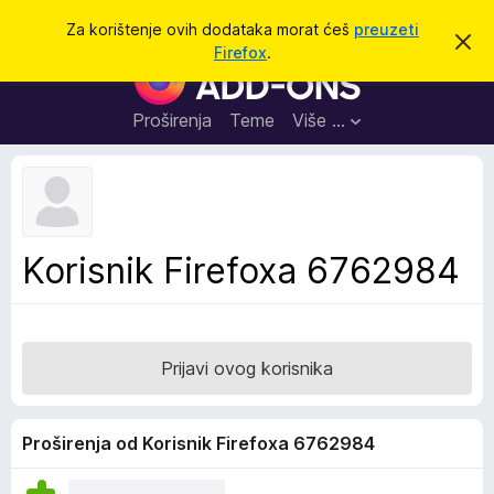
T
Prijavi se
Za korištenje ovih dodataka morat ćeš
preuzeti
O
r
Firefox
.
d
D
a
b
o
a
ž
c
d
Proširenja
Teme
Više …
i
i
a
o
v
c
u
i
o
b
z
a
a
v
Korisnik Firefoxa 6762984
i
p
j
r
e
s
e
t
g
Prijavi ovog korisnika
l
e
d
Proširenja od Korisnik Firefoxa 6762984
n
i