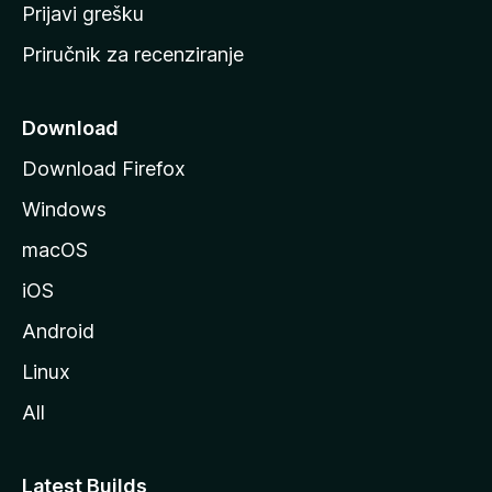
r
Prijavi grešku
a
Priručnik za recenziranje
n
i
c
Download
u
Download Firefox
M
Windows
o
z
macOS
i
iOS
l
l
Android
e
Linux
All
Latest Builds