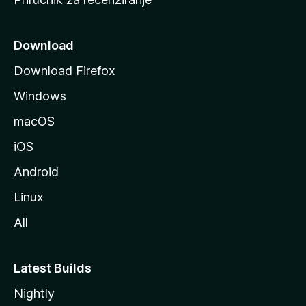
n
i
c
Download
u
Download Firefox
M
Windows
o
z
macOS
i
iOS
l
l
Android
e
Linux
All
Latest Builds
Nightly