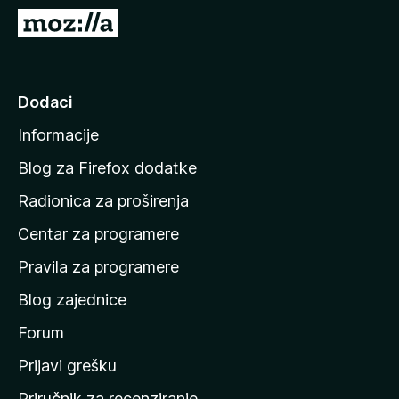
k
I
F
d
i
i
r
n
Dodaci
e
a
f
Informacije
p
o
o
x
Blog za Firefox dodatke
č
Radionica za proširenja
e
Centar za programere
t
n
Pravila za programere
u
Blog zajednice
s
t
Forum
r
Prijavi grešku
a
Priručnik za recenziranje